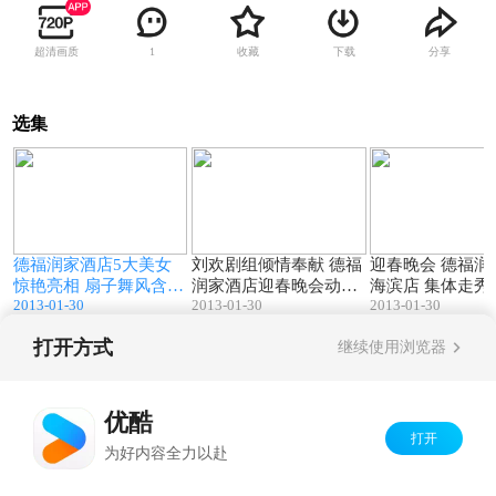
超清画质
收藏
下载
分享
1
选集
1
03:54
03:44
蹈
德福润家酒店5大美女
刘欢剧组倾情奉献 德福
迎春晚会 德福润
惊艳亮相 扇子舞风含情
润家酒店迎春晚会动作
海滨店 集体走秀
2013-01-30
2013-01-30
2013-01-30
水含笑
微电影
打开方式
继续使用浏览器
Copyright©
2026
优酷 youku.com
版权所有
京ICP备06050721号-1
优酷
打开
为好内容全力以赴