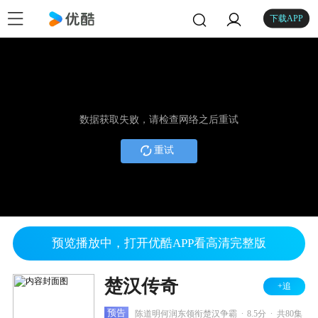
下载APP
数据获取失败，请检查网络之后重试
重试
预览播放中，打开优酷APP看高清完整版
楚汉传奇
+追
.
.
预告
陈道明何润东领衔楚汉争霸
8.5分
共80集