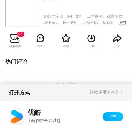
秦始皇猝死，奸臣弄权，二世继位，残暴不仁，
滥征民力，民不聊生，流寇四起。恰此风云际会
展开
之际，英雄豪杰、蜂起八荒，纷纷下海造反，群
相逐鹿中原。一时间机诡百出、动人心弦的谋略
战争竞相展现，英雄难过美人关，霸王、虞姬、
超清画质
收藏
下载
分享
2436
刘邦、吕后，上演缠绵悱恻的传奇爱情。最终刘
邦终于得胜，在延续秦朝原有政治制度的基础
上，建立了统治天下达400余年的大汉帝国，史
热门评论
称“汉高祖”。
暂无评论
打开方式
继续使用浏览器
Copyright©
2026
优酷 youku.com
版权所有
优酷
京ICP备06050721号-1
打开
为好内容全力以赴