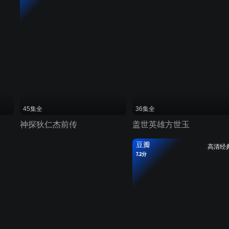
45集全
36集全
神探狄仁杰前传
盖世英雄方世玉
豆瓣
高清经
7.2分