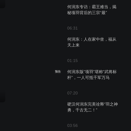
何润东专访：霸王难当，揭
秘项羽背后的三宗“最”
06:31
何润东：人在家中坐，福从
天上来
01:15
何润东版“项羽”堪称“武将标
预告
杆”，一人可抵千军万马
07:20
硬汉何润东完美诠释“羽之神
勇，千古无二！”
03:56