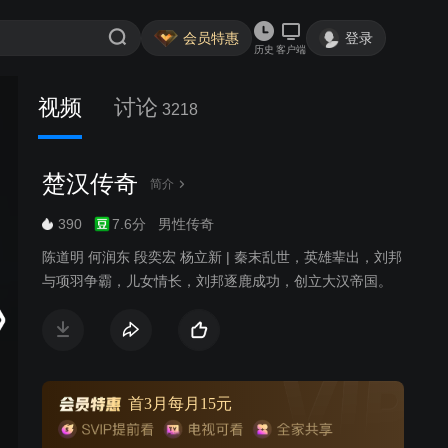
会员特惠
登录
历史
客户端
视频
讨论
3218
楚汉传奇
简介
390
7.6分
男性传奇
陈道明 何润东 段奕宏 杨立新 | 秦末乱世，英雄辈出，刘邦
与项羽争霸，儿女情长，刘邦逐鹿成功，创立大汉帝国。
首3月每月15元