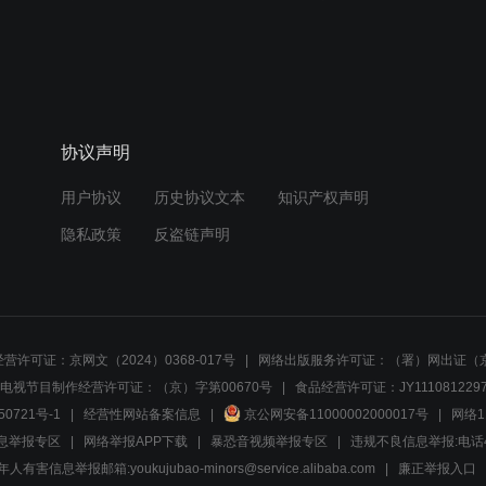
协议声明
用户协议
历史协议文本
知识产权声明
隐私政策
反盗链声明
营许可证：京网文（2024）0368-017号
网络出版服务许可证：（署）网出证（京
电视节目制作经营许可证：（京）字第00670号
食品经营许可证：JY1110812297
50721号-1
经营性网站备案信息
京公网安备11000002000017号
网络1
息举报专区
网络举报APP下载
暴恐音视频举报专区
违规不良信息举报:电话40081
人有害信息举报邮箱:youkujubao-minors@service.alibaba.com
廉正举报入口