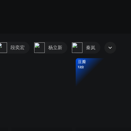
段奕宏
杨立新
秦岚
豆瓣
7.2分