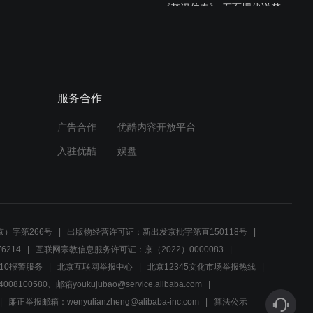
《楚汉传奇》 石面埋伏说楚
汉之屠城
09:35
《楚汉传奇》 石面埋伏说楚
服务合作
汉之赌神
广告合作
优酷内容开放平台
09:53
入驻优酷
娱盘
《楚汉传奇》石面埋伏说傀
儡皇帝的逆袭
09:52
）字第266号
出版物经营许可证：新出发京批字第直150118号
《楚汉传奇》刘邦为何叫刘
6214
互联网宗教信息服务许可证：京（2022）0000083
季？
10报警服务
北京互联网举报中心
北京12345文化市场举报热线
00580、邮箱youkujubao@service.alibaba.com
01:49
廉正举报邮箱：wenyulianzheng@alibaba-inc.com
算法公示