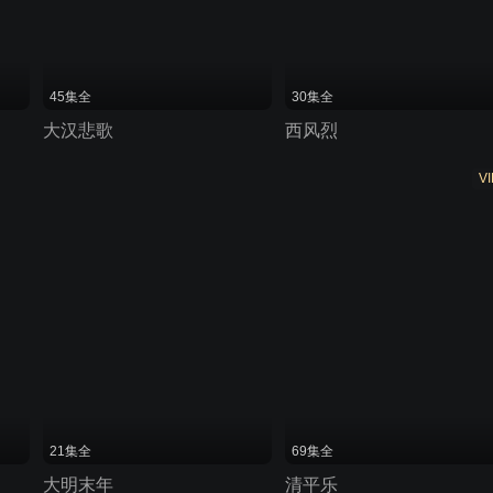
45集全
30集全
大汉悲歌
西风烈
VI
21集全
69集全
大明末年
清平乐