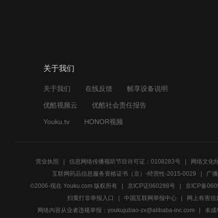
关于我们
关于我们
在线反馈
帧享设备说明
优酷视频云
优酷社会责任报告
Youku.tv
HONOR视频
营业执照
信息网络传播视听节目许可证：0108283号
网络文化经
互联网药品信息服务资格证书（京）-经营性-2015-0029
广播
©2006-现在 Youku.com 版权所有
京ICP证060288号
京ICP备060
扫黄打非举报入口
中国互联网举报中心
网上有害信
网络内容从业者违规举报：youkujubao-zx@alibaba-inc.com
未成年