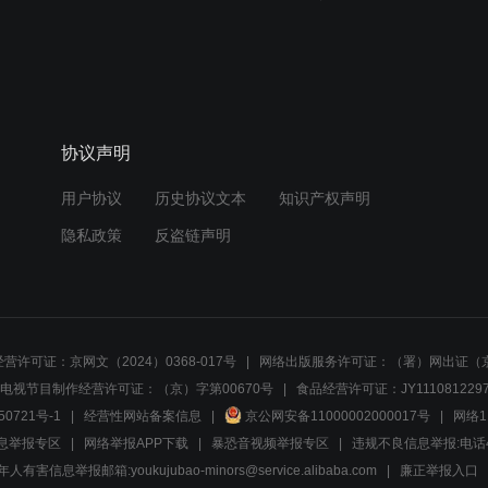
协议声明
用户协议
历史协议文本
知识产权声明
隐私政策
反盗链声明
营许可证：京网文（2024）0368-017号
网络出版服务许可证：（署）网出证（京
电视节目制作经营许可证：（京）字第00670号
食品经营许可证：JY1110812297
50721号-1
经营性网站备案信息
京公网安备11000002000017号
网络1
息举报专区
网络举报APP下载
暴恐音视频举报专区
违规不良信息举报:电话40081
人有害信息举报邮箱:youkujubao-minors@service.alibaba.com
廉正举报入口