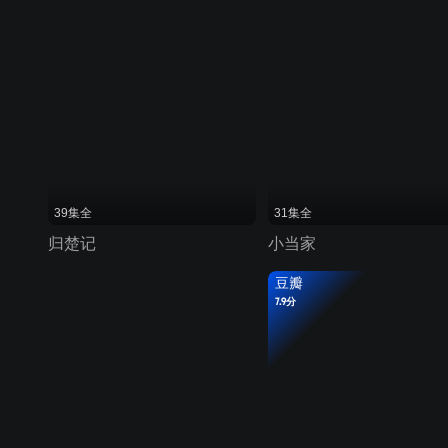
39集全
31集全
归楚记
小当家
豆瓣
7.9分