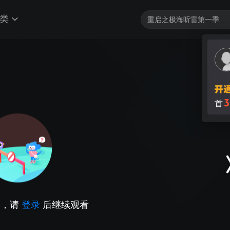
类
3
首
因，请
登录
后继续观看