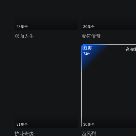
28集全
30集全
双面人生
虎符传奇
豆瓣
高清
7.2分
31集全
30集全
护花奇缘
西风烈