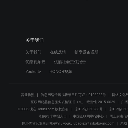
关于我们
关于我们
在线反馈
帧享设备说明
优酷视频云
优酷社会责任报告
Youku.tv
HONOR视频
营业执照
信息网络传播视听节目许可证：0108283号
网络文化经
互联网药品信息服务资格证书（京）-经营性-2015-0029
广播
©2006-现在 Youku.com 版权所有
京ICP证060288号
京ICP备060
扫黄打非举报入口
中国互联网举报中心
网上有害信
网络内容从业者违规举报：youkujubao-zx@alibaba-inc.com
未成年