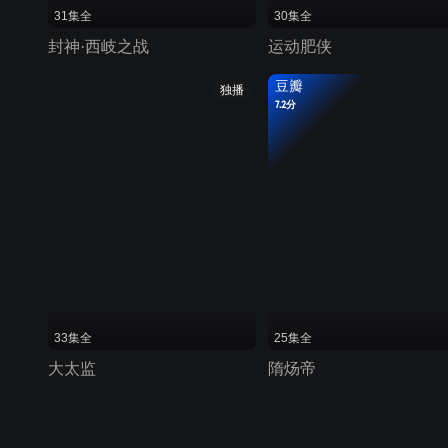
31集全
30集全
封神·西岐之战
运动肥侠
豆瓣
独播
7.2分
33集全
25集全
大太监
隋炀帝