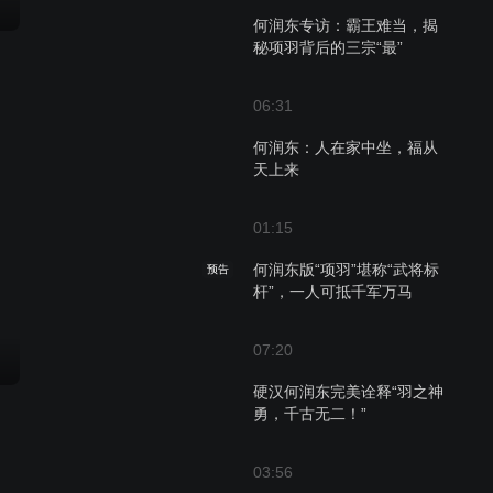
何润东专访：霸王难当，揭
秘项羽背后的三宗“最”
06:31
何润东：人在家中坐，福从
天上来
01:15
何润东版“项羽”堪称“武将标
预告
杆”，一人可抵千军万马
07:20
硬汉何润东完美诠释“羽之神
勇，千古无二！”
03:56