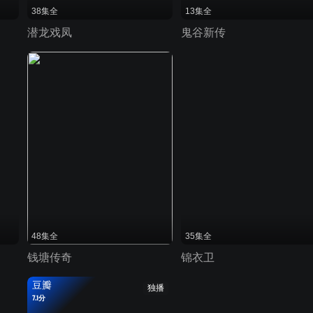
38集全
13集全
潜龙戏凤
鬼谷新传
48集全
35集全
钱塘传奇
锦衣卫
豆瓣
独播
7.1分