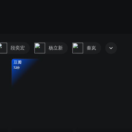
段奕宏
杨立新
秦岚
豆瓣
7.2分