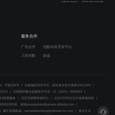
《楚汉传奇》 石面埋伏说楚
汉之屠城
09:35
《楚汉传奇》 石面埋伏说楚
服务合作
汉之赌神
广告合作
优酷内容开放平台
09:53
入驻优酷
娱盘
《楚汉传奇》石面埋伏说傀
儡皇帝的逆袭
09:52
）字第266号
出版物经营许可证：新出发京批字第直150118号
《楚汉传奇》刘邦为何叫刘
6214
互联网宗教信息服务许可证：京（2022）0000083
季？
10报警服务
北京互联网举报中心
北京12345文化市场举报热线
00580、邮箱youkujubao@service.alibaba.com
01:49
廉正举报邮箱：wenyulianzheng@alibaba-inc.com
算法公示