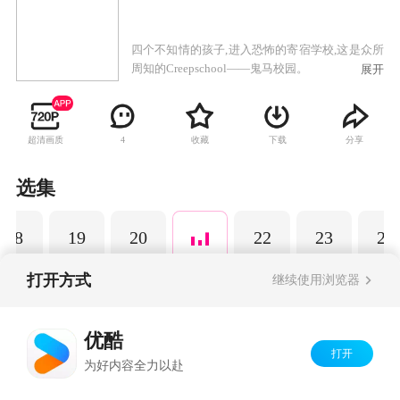
四个不知情的孩子,进入恐怖的寄宿学校,这是众所
周知的Creepschool——鬼马校园。
展开
超清画质
收藏
下载
分享
4
选集
18
19
20
22
23
24
打开方式
继续使用浏览器
Copyright©
2026
优酷 youku.com
版权所有
优酷
京ICP备06050721号-1
打开
为好内容全力以赴