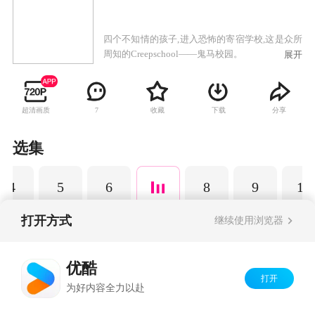
四个不知情的孩子,进入恐怖的寄宿学校,这是众所
周知的Creepschool——鬼马校园。
展开
超清画质
收藏
下载
分享
7
选集
4
5
6
8
9
10
打开方式
继续使用浏览器
Copyright©
2026
优酷 youku.com
版权所有
优酷
京ICP备06050721号-1
打开
为好内容全力以赴