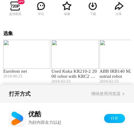
超清画质
评论
收藏
下载
分享
选集
01:56
00:29
Eurobots net
Used Kuka KR210-2 20
ABB IRB140 M20
2018-06-23
00 robot with KRC2 %2
ustrial robot
B KL1500-2 linear track
2016-02-23
2016-02-23
%2811m%29 at EU
打开方式
继续使用浏览器
Copyright©
2026
优酷 youku.com
版权所有
京ICP备06050721号-1
优酷
打开
为好内容全力以赴