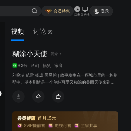
会员特惠
登录
历史
客户端
视频
讨论
39
糊涂小天使
简介
9.3分
科幻
搞笑
家庭
刘晓洁 范雷 杨成 吴昱翰 | 故事发生在一座城市里的一栋别
墅中。基本剧情是一个单纯可爱又糊涂的美丽天使来到人
间，与同住一套公寓的三个性格迥异的男人生活在了一
起，在她一个个糊涂仙法的作用下，他们的生活有欢笑，
有真情，也有泪水…… IT行业工程师大维出身城市平
民家庭，人很帅气，生活中很好面子，和前妻艾玛藕断丝
连；小科员傅民一直在做着仕途梦，一个科长的位置让他
首月15元
茶饭不香，而老乡小翠姑娘的锲而不舍的死缠烂打让他既