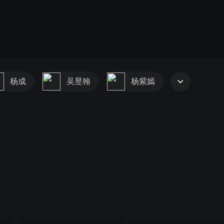
杨成
吴昱翰
杨紫嫣