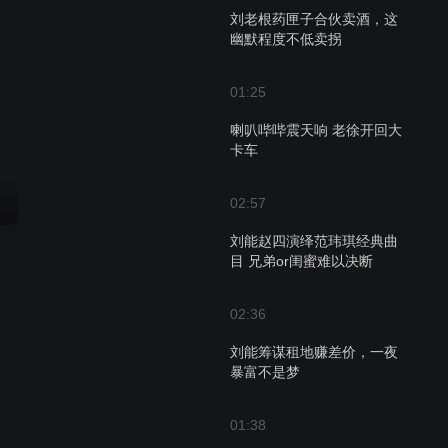
刘老根药匣子合伙卖酒，这
幽默程度不低卖拐
01:25
喇叭哔哔震天响 老徐开回大
卡车
02:57
刘能赵四演绎范玮琪经典曲
目 兄弟or闺蜜难以决断
02:36
刘能筹谋租地赚差价，一夜
暴富不是梦
01:38