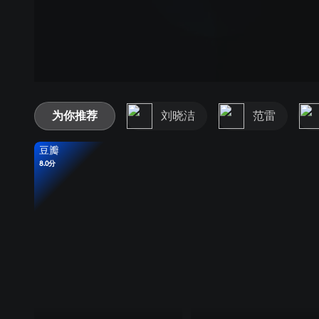
为你推荐
刘晓洁
范雷
豆瓣
8.0分