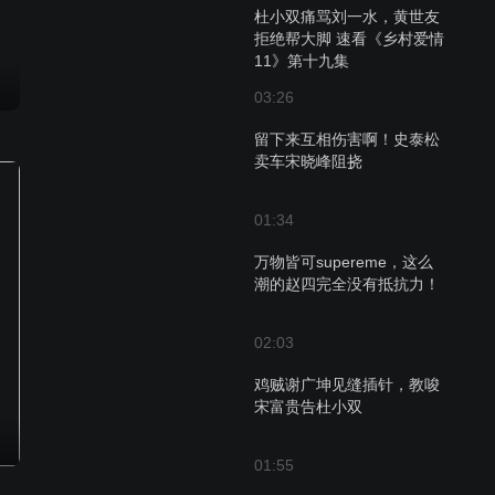
杜小双痛骂刘一水，黄世友
拒绝帮大脚 速看《乡村爱情
11》第十九集
03:26
留下来互相伤害啊！史泰松
卖车宋晓峰阻挠
01:34
万物皆可supereme，这么
潮的赵四完全没有抵抗力！
02:03
鸡贼谢广坤见缝插针，教唆
宋富贵告杜小双
01:55