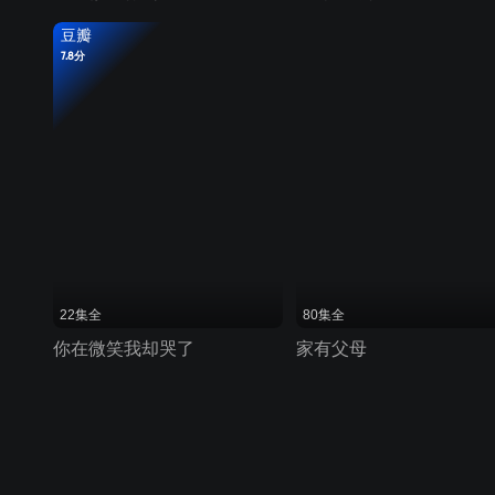
豆瓣
7.8分
22集全
80集全
你在微笑我却哭了
家有父母