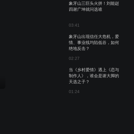
象牙山三巨头火拼！刘能赵
四谢广坤就问选谁
03:41
象牙山出现信任大危机，爱
情、事业线均陷低谷，如何
绝地反击？
02:27
当《乡村爱情》遇上《恋与
制作人》，谁会是谢大脚的
天选之子？
01:24
木生就职做演讲 笼络人心发
红包
02:57