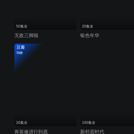
50集全
20集全
无敌三脚猫
银色年华
豆瓣
7.5分
20集全
100集全
将装修进行到底
新邻居时代