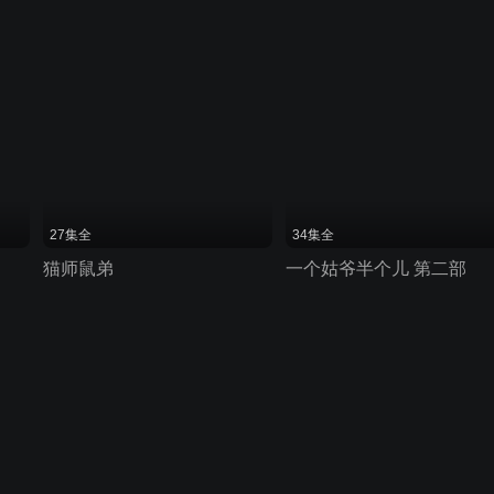
27集全
34集全
猫师鼠弟
一个姑爷半个儿 第二部