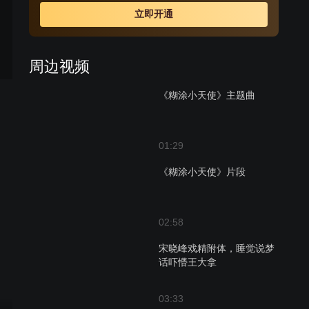
得意又苦恼；家道殷实的东东则是一个无所事事的“啃老
立即开通
族”，因为什么都不缺所以感觉自己的日子乏味的空无内
容，追求爱情屡试不成，唯一的爱好是嚷嚷着要当偶像级
流行歌手。 平淡而烦恼不断的生活，由于仙仙的出现
周边视频
被彻底改变了……
《糊涂小天使》主题曲
01:29
《糊涂小天使》片段
02:58
宋晓峰戏精附体，睡觉说梦
话吓懵王大拿
03:33