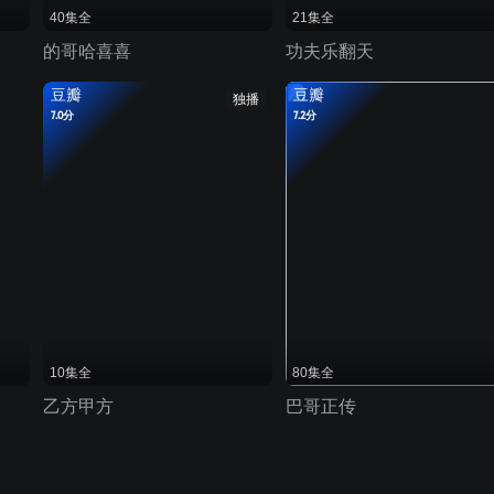
40集全
21集全
的哥哈喜喜
功夫乐翻天
豆瓣
豆瓣
独播
7.0分
7.2分
10集全
80集全
乙方甲方
巴哥正传