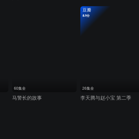
豆瓣
8.9分
60集全
26集全
马警长的故事
李天腾与赵小宝 第二季