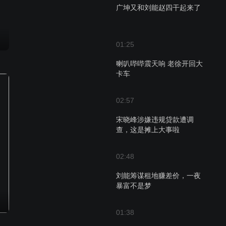
广坤又和刘能赵四干起来了
01:25
喇叭哔哔震天响 老徐开回大
卡车
02:57
宋晓峰涉嫌违规贷款遭调
查，这是摊上大事啦
02:48
刘能筹谋租地赚差价，一夜
暴富不是梦
01:38