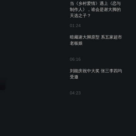
当《乡村爱情》遇上《恋与
制作人》，谁会是谢大脚的
天选之子？
01:24
暗藏谢大脚原型 系五家超市
老板娘
06:16
刘能庆祝中大奖 张三李四均
受邀
04:23
小双再为村民谋福利，辛苦
联系招商引资
04:33