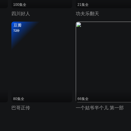
100集全
21集全
四川好人
功夫乐翻天
豆瓣
7.2分
80集全
66集全
巴哥正传
一个姑爷半个儿 第一部