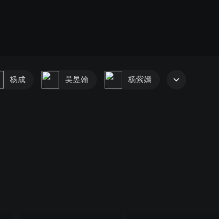
杨成
吴昱翰
杨紫嫣