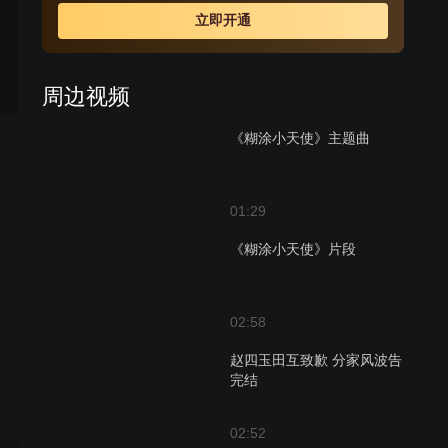
得意又苦恼；家道殷实的东东则是一个无所事事的“啃老
立即开通
族”，因为什么都不缺所以感觉自己的日子乏味的空无内
容，追求爱情屡试不成，唯一的爱好是嚷嚷着要当偶像级
流行歌手。 平淡而烦恼不断的生活，由于仙仙的出现
周边视频
被彻底改变了……
《糊涂小天使》主题曲
01:29
《糊涂小天使》片段
02:58
赵四玉田互致歉 分家风波告
完结
02:52