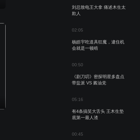
刘总致电王大拿 痛述木生太
欺人
02:05
杨皓宇吃道具狂魔，逮住机
会就是一顿啃
00:50
《剧刀叨》密探明星多盘点
带盐派 VS 酱油党
05:16
有4条搞笑大舌头 王木生垫
底第一最人渣
00:45