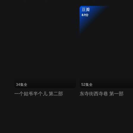
豆瓣
8.9分
34集全
52集全
一个姑爷半个儿 第二部
东寺街西寺巷 第一部