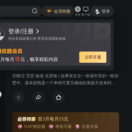
会员特惠
登录
历史
客户端
登录/注册
视频
讨论
52
同步多端观看记录 尊享高清观影体验
糊涂小天使
简介
立即开通
15
月每月
元，畅享精彩内容
9.3分
科幻
搞笑
家庭
刘晓洁 范雷 杨成 吴昱翰 | 故事发生在一座城市里的一栋别
墅中。基本剧情是一个单纯可爱又糊涂的美丽天使来到人
间，与同住一套公寓的三个性格迥异的男人生活在了一
起，在她一个个糊涂仙法的作用下，他们的生活有欢笑，
有真情，也有泪水…… IT行业工程师大维出身城市平
民家庭，人很帅气，生活中很好面子，和前妻艾玛藕断丝
连；小科员傅民一直在做着仕途梦，一个科长的位置让他
首3月每月15元
茶饭不香，而老乡小翠姑娘的锲而不舍的死缠烂打让他既