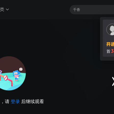
类
3
首
因，请
登录
后继续观看