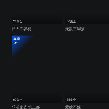
21集全
50集全
长大不容易
无敌三脚猫
豆瓣
7.6分
62集全
35集全
乐活家庭 第二部
爱嫁不嫁