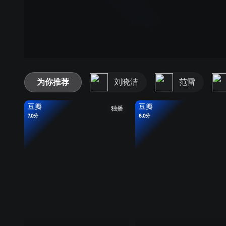
为你推荐
刘晓洁
范雷
豆瓣
豆瓣
独播
7.0分
8.0分