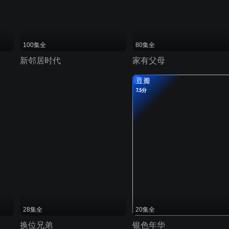
100集全
80集全
新邻居时代
家有父母
豆瓣
7.5分
28集全
20集全
换位兄弟
银色年华