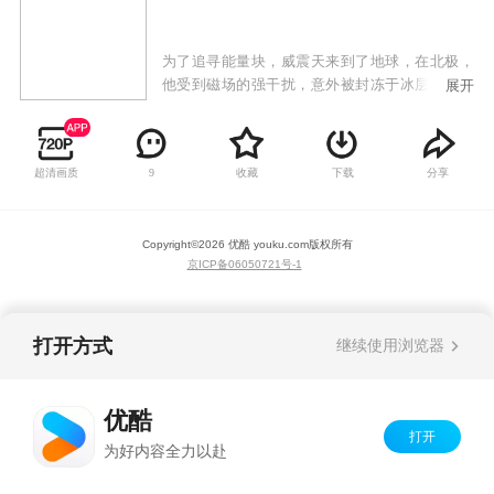
为了追寻能量块，威震天来到了地球，在北极，
他受到磁场的强干扰，意外被封冻于冰层之下。
展开
借助不慎跌入冰谷的科学家，威震天将有关能量
块的信息扫描到科学家的眼镜上。威震天被美国
军方秘密转移到位于胡佛大坝地下的秘密基地，
超清画质
收藏
下载
分享
9
这个秘密只有历任国防部长组成的7人军事小组知
道。“霸天虎”的先遣部队旋风和毒蝎袭击了美军
位于卡塔尔的军事基地，变形金刚的再次出现引
Copyright©
2026
优酷 youku.com
版权所有
起了现任国防部长的警觉，他组织一批年轻的电
京ICP备06050721号-1
脑高手开始搜寻“霸天虎”的行踪。与此同时，路
障帮助他的搭档迷乱潜入了美国总统的座机空中
一号，通过电脑获悉，要想找到威震天就必须找
到维特威基家族的那副眼镜，而它现在的拥有者
打开方式
继续使用浏览器
萨姆由此成为了“霸天虎”攻击的目标。
优酷
打开
为好内容全力以赴