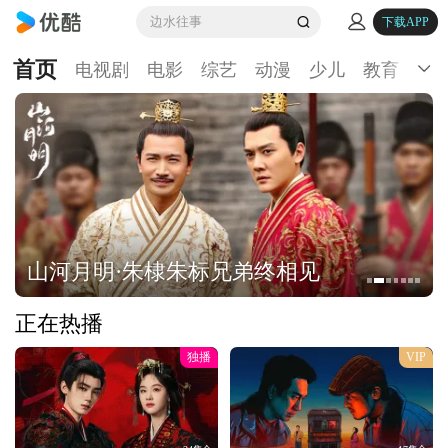
边水往事
下载APP
首页
电视剧
电影
综艺
动漫
少儿
教育
生
山河月明·朱棣朱标兄弟终相见
正在热播
独播
VIP