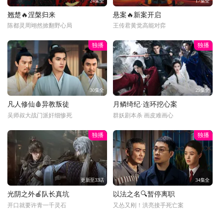
24集全
17集全
翘楚🔥涅槃归来
悬案🔥新案开启
陈都灵周翊然掀翻野心局
王传君黄觉高能对弈
独播
独播
30集全
29集全
凡人修仙🩸异教叛徒
月鳞绮纪·连环挖心案
吴师叔大战门派奸细惨死
群妖剧本杀 画皮难画心
独播
独播
更新至33话
34集全
光阴之外🍎队长真坑
以法之名🔍暂停离职
开口就要许青一千灵石
又怂又刚！洪亮接手死亡案