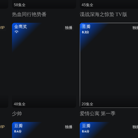
58集全
45集全
热血同行艳势番
谍战深海之惊蛰 TV版
金鹰奖
豆瓣
VIP
独播
独
8.3分
48集全
20集全
少帅
爱情公寓 第一季
豆瓣
豆瓣
VIP
独播
独
8.4分
8.4分