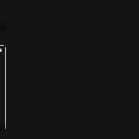
04:20
被绑在椅子上的女子，紧张
搜救的特使之战
01:14
播
车站惊魂！八九岁的小雪独
自买车票惹人疑云
00:41
殷先生房间保卫升级，摄影
话题转安全指南
02:46
欧阳抉择：信任苏文谦，伏
击行动的风险几何？