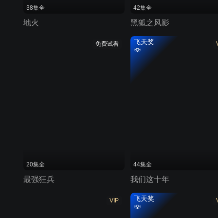
38集全
42集全
地火
黑狐之风影
飞天奖
免费试看
20集全
44集全
最强狂兵
我们这十年
飞天奖
VIP