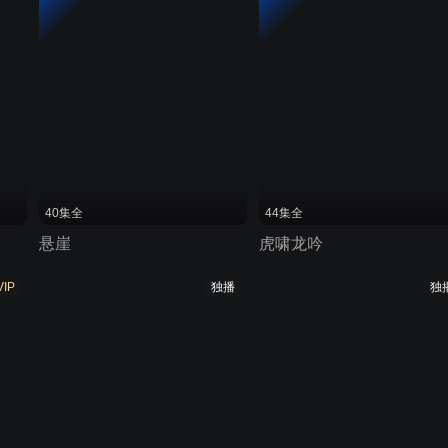
40集全
44集全
悬崖
虎啸龙吟
VIP
独播
独