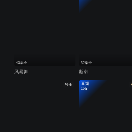
43集全
32集全
风暴舞
断刺
豆瓣
独播
7.0分