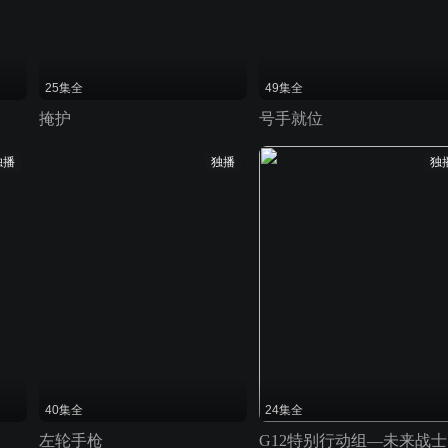
25集全
49集全
掩护
号手就位
独播
独播
独
40集全
24集全
左轮手枪
G12特别行动组—未来战士