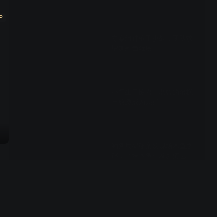
P
01:23
专案组神枪手挑战，团队求
增加射击难度
02:29
小雪生日惊喜，老曾的蛋糕
与感激成为亮点
00:35
勤务兵揭秘案发现场木鱼之
谜，半块木鱼引发新猜想
00:44
叶特派员失联，站长力挺松
江站，揭秘真相背后隐藏的