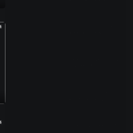
紧急核实解放军南撤时间
02:38
播
逃出国民党抓壮丁的苦海，
重逢解放后的故乡
01:24
老狐狸找地方躲狙击手，孩
子成关键人质
01:29
松江码头临时戒严，狙击手
紧急就位应对突发状况
01:46
播
三名狙击手嫌弃考核太简单
怎料一个比一个厉害