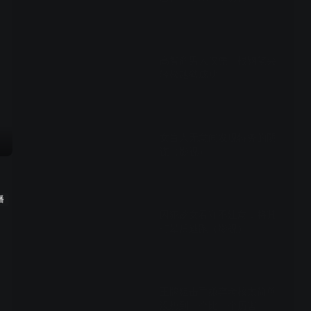
03:50
高智商男人仅凭一根钢笔尖
轻松越狱成功
03:16
女盲人无意间发现特务的阴
谋（影视）
03:40
播
囚犯趁女看守不注意，将其
打晕后逃跑（影视）
03:50
王牌狙击手嫌弃考核太简单
没想到一个比一个厉害