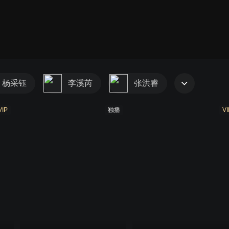
杨采钰
李溪芮
张洪睿
VIP
独播
VI