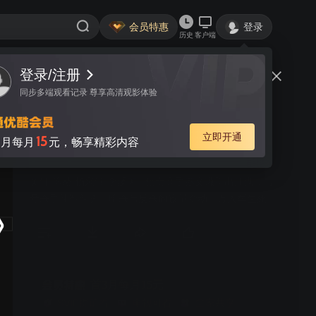
会员特惠
登录
历史
客户端
视频
讨论
311
瞄准
简介
517
7.7分
剧情
年代
黄轩 陈赫 杨采钰 李溪芮 | 狙击高手苏文谦重出江湖，与一
号杀手斗智斗勇，暗杀与反杀的较量牵动十万大军生死。
首3月每月15元