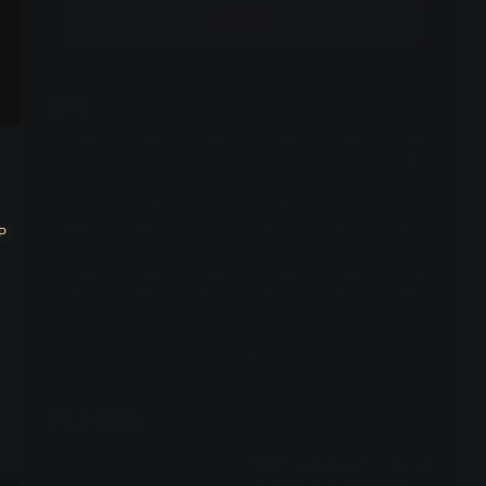
立即开通
选集
57集全
VIP
VIP
VIP
VIP
VIP
VIP
31
32
33
34
35
36
VIP
VIP
VIP
VIP
VIP
VIP
38
39
40
41
42
P
VIP
VIP
VIP
VIP
VIP
VIP
43
44
45
46
47
48
查看全部
周边视频
军事会议紧急讨论，秦老师