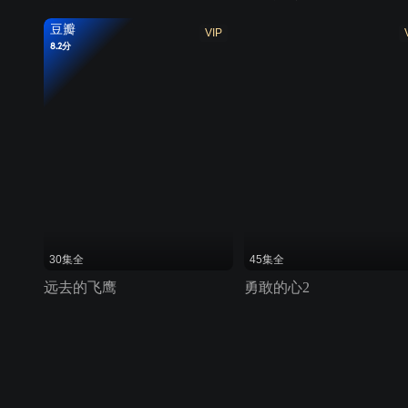
豆瓣
VIP
8.2分
30集全
45集全
远去的飞鹰
勇敢的心2