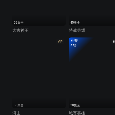
52集全
45集全
太古神王
特战荣耀
豆瓣
VIP
8.3分
50集全
28集全
河山
城寨英雄