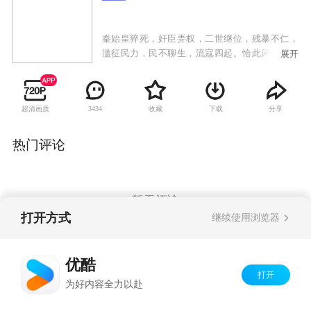
秦始皇猝死，奸臣弄权，二世继位，残暴不仁，
滥征民力，民不聊生，流寇四起。恰此风云际会
展开
之际，英雄豪杰、蜂起八荒，纷纷下海造反，群
相逐鹿中原。一时间机诡百出、动人心弦的谋略
战争竞相展现，英雄难过美人关，霸王、虞姬、
超清画质
收藏
下载
分享
3434
刘邦、吕后，上演缠绵悱恻的传奇爱情。最终刘
邦终于得胜，在延续秦朝原有政治制度的基础
上，建立了统治天下达400余年的大汉帝国，史
热门评论
称“汉高祖”。
暂无评论
打开方式
继续使用浏览器
Copyright©
2026
优酷 youku.com
版权所有
优酷
京ICP备06050721号-1
打开
为好内容全力以赴