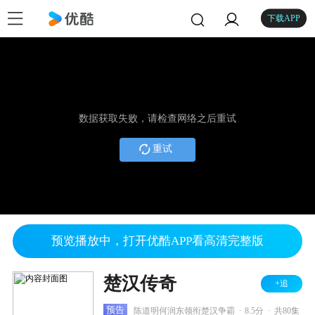
下载APP
数据获取失败，请检查网络之后重试
重试
预览播放中，打开优酷APP看高清完整版
楚汉传奇
+追
.
.
预告
陈道明何润东领衔楚汉争霸
8.5分
共80集