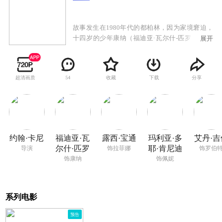
故事发生在1980年代的都柏林，因为家境窘迫，
十四岁的少年康纳（福迪亚·瓦尔什-匹罗 饰）不
展开
得不转学来到了一所校规极为严苛死板的教会学
校中就读。在那里，他惹上了横行霸道脾气古怪
的巴里（伊安·肯尼 饰），可见未来的日子不会好
超清画质
收藏
下载
分享
54
过。某日，康纳邂逅了名叫蕾菲娜（露西·宝通
饰）的美丽女孩，为了吸引蕾菲娜的注意，康纳
邀请她来主演自己乐队拍摄的MV，哪知道蕾菲娜
欣然应允，那么问题来了，对演奏音乐几乎一窍
不通的康纳，该如何在短时间内组建一支乐队
呢？好在康纳拥有一群热爱音乐的朋友们，很
约翰·卡尼
福迪亚·瓦
露西·宝通
玛利亚·多
艾丹·吉
快，一支名为“唱街”的乐队成立了。
尔什·匹罗
耶·肯尼迪
导演
饰拉菲娜
饰罗伯
饰康纳
饰佩妮
系列电影
预告