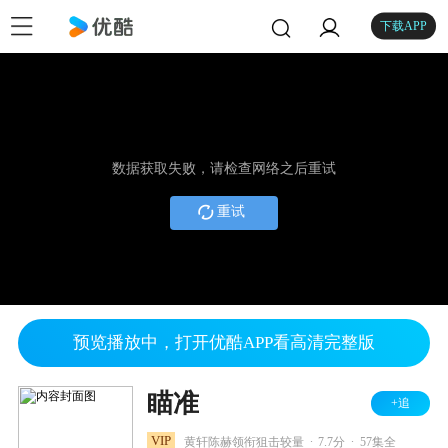
下载APP
数据获取失败，请检查网络之后重试
重试
预览播放中，打开优酷APP看高清完整版
瞄准
+追
.
.
VIP
黄轩陈赫领衔狙击较量
7.7分
57集全