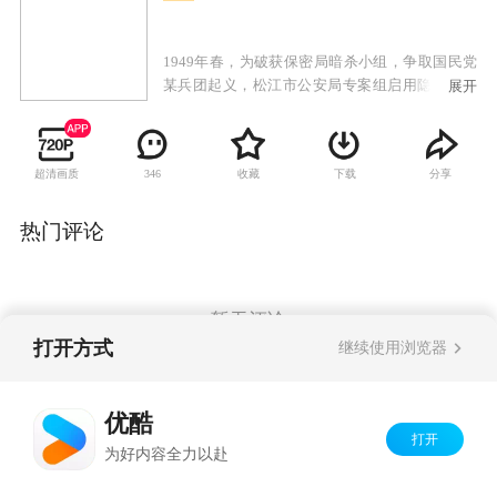
1949年春，为破获保密局暗杀小组，争取国民党
某兵团起义，松江市公安局专案组启用隐匿在民
展开
间的狙击高手苏文谦担任顾问，对抗保密局派出
的一号杀手池铁城。苏文谦曾是与池铁城搭档多
年的杀手，在与专案组成员一次次同生共死的考
超清画质
收藏
下载
分享
346
验中，曾发誓不再拿枪的苏文谦真正认识到了共
产党才是中国的希望与未来，真心实意站到了人
民一边，也重新找回了持枪的理由，决心不惜一
热门评论
切，挫败暗杀阴谋。两个一流的狙击高手因此展
开了一系列斗智斗勇、惊心动魄的狙击对决。而
这一场看似毫无关联的暗杀与反暗杀的较量，又
关系着前方十万大军的生死命运。
暂无评论
打开方式
继续使用浏览器
Copyright©
2026
优酷 youku.com
版权所有
优酷
京ICP备06050721号-1
打开
为好内容全力以赴