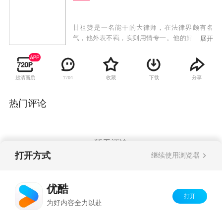
甘祖赞是一名能干的大律师，在法律界颇有名
气，他外表不羁，实则用情专一。他的好兄弟甘
展开
波地，是名英勇的重案组CID，乐于助人，两人虽
然非亲生兄弟但情同手足。甘祖赞担任一宗情杀
案辩方大律师，况天蓝则担当检控官，二人在庭
超清画质
收藏
下载
分享
1704
上各不相让，在庭外却十指紧扣，原来他们是一
对同居情侶。况天蓝是一名爽朗率直、对工作充
满热忱的检控官，因工作与甘祖赞认识，二人被
热门评论
对方的才气吸引，终发展成情侣。甘祖赞认定况
天蓝便是他生命中的真命天女，萌生求婚念头，
花尽心思向况天蓝求婚，但一场误会导致两人分
手，但是经历过一些波折之后，两人终成眷属。
暂无评论
打开方式
继续使用浏览器
Copyright©
2026
优酷 youku.com
版权所有
优酷
京ICP备06050721号-1
打开
为好内容全力以赴