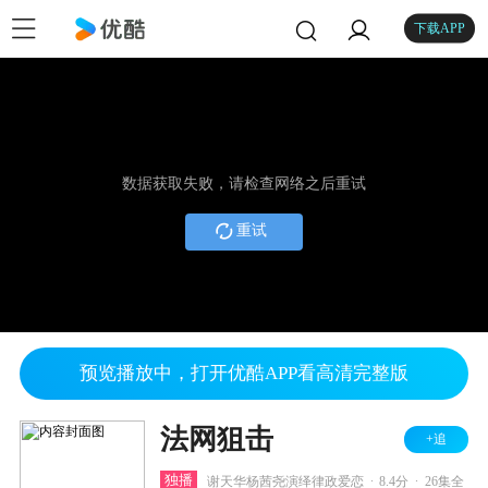
下载APP
数据获取失败，请检查网络之后重试
重试
预览播放中，打开优酷APP看高清完整版
法网狙击
+追
.
.
独播
谢天华杨茜尧演绎律政爱恋
8.4分
26集全