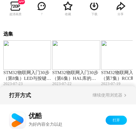
超清画质
收藏
下载
分享
7
选集
21:50
24:04
STM32物联网入门30步
STM32物联网入门30步
STM32物联网入
（第8集）LED与按键驱
（第6集）HAL库的结
（第7集）RCC
2023-07-23
2023-07-22
2023-07-19
动程序！
构与使用！
延时函数！
打开方式
继续使用浏览器
Copyright©
2026
优酷 youku.com
版权所有
京ICP备06050721号-1
优酷
打开
为好内容全力以赴