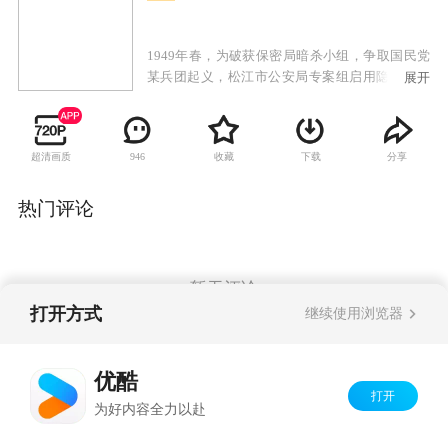
1949年春，为破获保密局暗杀小组，争取国民党
某兵团起义，松江市公安局专案组启用隐匿在民
展开
间的狙击高手苏文谦担任顾问，对抗保密局派出
的一号杀手池铁城。苏文谦曾是与池铁城搭档多
年的杀手，在与专案组成员一次次同生共死的考
超清画质
收藏
下载
分享
946
验中，曾发誓不再拿枪的苏文谦真正认识到了共
产党才是中国的希望与未来，真心实意站到了人
民一边，也重新找回了持枪的理由，决心不惜一
热门评论
切，挫败暗杀阴谋。两个一流的狙击高手因此展
开了一系列斗智斗勇、惊心动魄的狙击对决。而
这一场看似毫无关联的暗杀与反暗杀的较量，又
关系着前方十万大军的生死命运。
暂无评论
打开方式
继续使用浏览器
Copyright©
2026
优酷 youku.com
版权所有
优酷
京ICP备06050721号-1
打开
为好内容全力以赴