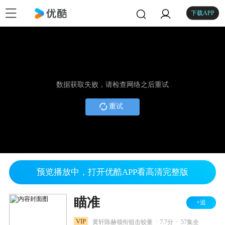
下载APP
数据获取失败，请检查网络之后重试
重试
预览播放中，打开优酷APP看高清完整版
瞄准
+追
.
.
VIP
黄轩陈赫领衔狙击较量
7.7分
57集全