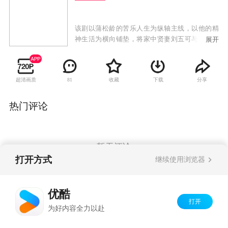
该剧以蒲松龄的苦乐人生为纵轴主线，以他的精
神生活为横向铺垫，将家中贤妻刘五可与梦中情
展开
人付雪倩交替其中，大千世界各色人等与鬼狐灵
界一一摄入，百态神韵，个性鲜明。除蒲松龄之
奇异神采之外，还有贤妻之贤，情人之美，红莲
超清画质
收藏
下载
分享
81
之艳，燕子之烈，女狐之情，华妖之媚，以及学
台的清明，安察使的荒唐，县令的愚蠢，经承的
狡诈，纷纷交织在蒲氏的坎坷命运之中。
热门评论
暂无评论
打开方式
继续使用浏览器
Copyright©
2026
优酷 youku.com
版权所有
优酷
京ICP备06050721号-1
打开
为好内容全力以赴