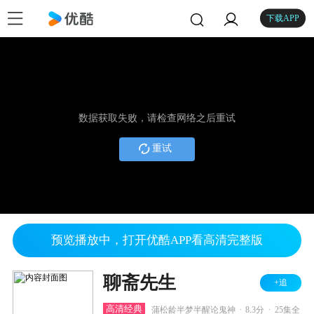
下载APP
数据获取失败，请检查网络之后重试
重试
预览播放中，打开优酷APP看高清完整版
聊斋先生
+追
.
.
高清经典
蒲松龄半梦半醒论鬼神
8.3分
25集全