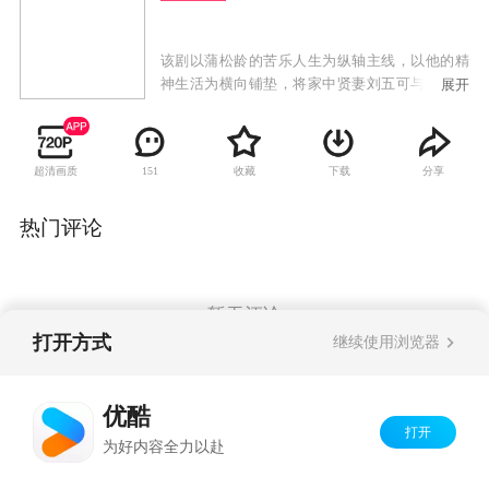
该剧以蒲松龄的苦乐人生为纵轴主线，以他的精
神生活为横向铺垫，将家中贤妻刘五可与梦中情
展开
人付雪倩交替其中，大千世界各色人等与鬼狐灵
界一一摄入，百态神韵，个性鲜明。除蒲松龄之
奇异神采之外，还有贤妻之贤，情人之美，红莲
超清画质
收藏
下载
分享
151
之艳，燕子之烈，女狐之情，华妖之媚，以及学
台的清明，安察使的荒唐，县令的愚蠢，经承的
狡诈，纷纷交织在蒲氏的坎坷命运之中。
热门评论
暂无评论
打开方式
继续使用浏览器
Copyright©
2026
优酷 youku.com
版权所有
优酷
京ICP备06050721号-1
打开
为好内容全力以赴