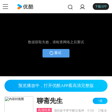
下载APP
数据获取失败，请检查网络之后重试
重试
预览播放中，打开优酷APP看高清完整版
聊斋先生
+追
.
.
高清经典
蒲松龄半梦半醒论鬼神
8.3分
25集全