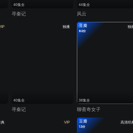
40集全
44集全
寻秦记
风云
豆瓣
VIP
独播
独
8.0分
40集全
38集全
寻秦记
聊斋奇女子
豆瓣
经典
VIP
高清经
7.3分