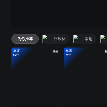
为你推荐
张铁林
常远
豆瓣
豆瓣
独播
8.2分
7.9分