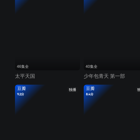
46集全
40集全
太平天国
少年包青天 第一部
豆瓣
豆瓣
独播
9.2分
8.4分