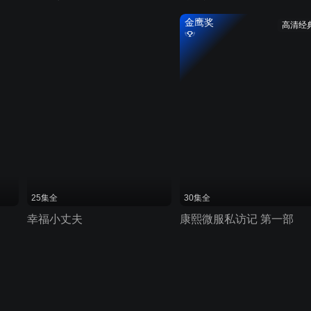
金鹰奖
高清经
25集全
30集全
幸福小丈夫
康熙微服私访记 第一部