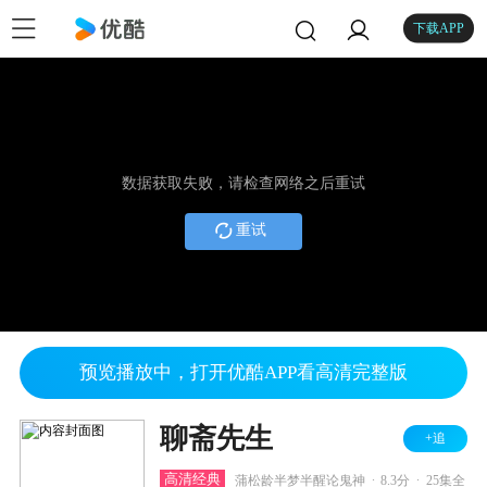
下载APP
数据获取失败，请检查网络之后重试
重试
预览播放中，打开优酷APP看高清完整版
聊斋先生
+追
.
.
高清经典
蒲松龄半梦半醒论鬼神
8.3分
25集全