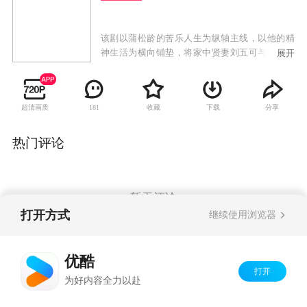
该剧以蒲松龄的苦乐人生为纵轴主线，以他的精
神生活为横向铺垫，将家中贤妻刘五可与梦中情
展开
人付雪倩交替其中，大千世界各色人等与鬼狐灵
界一一摄入，百态神韵，个性鲜明。除蒲松龄之
奇异神采之外，还有贤妻之贤，情人之美，红莲
超清画质
收藏
下载
分享
181
之艳，燕子之烈，女狐之情，华妖之媚，以及学
台的清明，安察使的荒唐，县令的愚蠢，经承的
狡诈，纷纷交织在蒲氏的坎坷命运之中。
热门评论
暂无评论
打开方式
继续使用浏览器
Copyright©
2026
优酷 youku.com
版权所有
优酷
京ICP备06050721号-1
打开
为好内容全力以赴