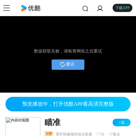
下载APP
数据获取失败，请检查网络之后重试
重试
预览播放中，打开优酷APP看高清完整版
瞄准
+追
.
.
VIP
黄轩陈赫领衔狙击较量
7.7分
57集全