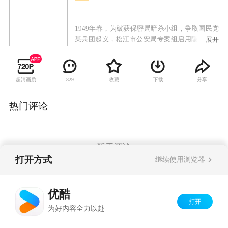
1949年春，为破获保密局暗杀小组，争取国民党
某兵团起义，松江市公安局专案组启用隐匿在民
展开
间的狙击高手苏文谦担任顾问，对抗保密局派出
的一号杀手池铁城。苏文谦曾是与池铁城搭档多
年的杀手，在与专案组成员一次次同生共死的考
超清画质
收藏
下载
分享
829
验中，曾发誓不再拿枪的苏文谦真正认识到了共
产党才是中国的希望与未来，真心实意站到了人
民一边，也重新找回了持枪的理由，决心不惜一
热门评论
切，挫败暗杀阴谋。两个一流的狙击高手因此展
开了一系列斗智斗勇、惊心动魄的狙击对决。而
这一场看似毫无关联的暗杀与反暗杀的较量，又
关系着前方十万大军的生死命运。
暂无评论
打开方式
继续使用浏览器
Copyright©
2026
优酷 youku.com
版权所有
优酷
京ICP备06050721号-1
打开
为好内容全力以赴