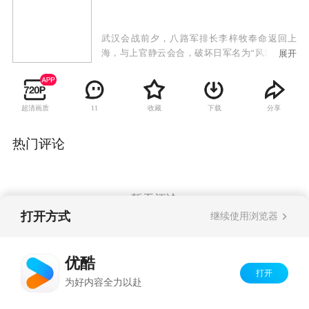
武汉会战前夕，八路军排长李梓牧奉命返回上
海，与上官静云会合，破坏日军名为“风影”的化
展开
学武器研制计划，任务代号“追风行动”。军统派
出了凌霜和唐顺之领导的特别行动队，以破坏日
军计划。由于军统指挥不力，特别行动队遭受重
超清画质
收藏
下载
分享
11
大损失。而李梓牧也因兵力不足，无法给予敌人
沉重打击。为了胜利完成任务，李梓牧说服了凌
霜和唐顺之，抛开政见的不同，联合进行作战。
热门评论
李梓牧等人与田中信一为首的侵略者，展开了一
系列生死搏斗，唐顺之、上官静云等人在战斗中
壮烈牺牲。最终，李梓牧和凌霜在浙东游击队和
上海各界人士的帮助下，击毙了田中信一，摧毁
暂无评论
了日军的“风影计划”。通过与李梓牧等共产党人
打开方式
继续使用浏览器
的接触，凌霜认识到唯有共产党领导的全民族抗
战，才是中国赢得这场战争胜利的希望，凌霜毅
Copyright©
2026
优酷 youku.com
版权所有
然选择加入了共产党的队伍，与李梓牧一起为抗
优酷
京ICP备06050721号-1
击日寇继续战斗。
打开
为好内容全力以赴