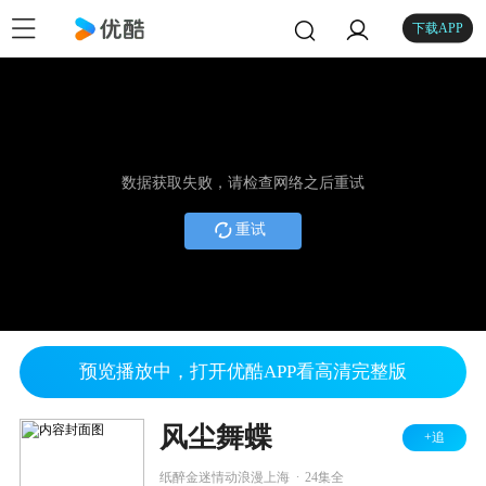
下载APP
数据获取失败，请检查网络之后重试
重试
预览播放中，打开优酷APP看高清完整版
风尘舞蝶
+追
.
纸醉金迷情动浪漫上海
24集全