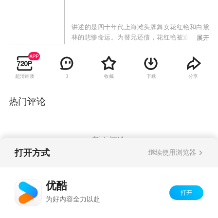
讲述的是四十年代上海滩头牌舞女花红艳和白黛
林的悲惨命运。为替兄还债，花红艳被迫做了闻
展开
名江湖的丝绸大王龙耀祖的姨太太。而龙耀祖的
亲弟弟龙耀宗恰恰是花红艳的初恋情人。不料龙
耀祖暴毙婚宴，身为龙家新掌门人的龙耀宗对花
超清画质
收藏
下载
分享
3
红艳旧情难忘，却又顾虑重重，从而导致了新的
感情危机。白黛林是恶霸白厉冰的养女，实际上
和其他姐妹都是他的摇钱树。守备司令江砥平垂
热门评论
涎白黛林的美貌，以汉奸罪名逮捕了白厉冰，以
逼迫白黛林及其姐妹就范。四处躲避的白黛林几
次都得到年轻军官鲍望春的援救。鲍望春无意间
获得了白家众姐妹的卖身契，为挽救白黛林等众
暂无评论
舞女，鲍望春冒死和江砥平展开争斗。花红艳为
打开方式
继续使用浏览器
羞辱龙家，重新下海充当舞女，与出身豪门的记
者陆蒙山产生了感情纠葛。灯红酒绿、纸醉金迷
Copyright©
2026
优酷 youku.com
版权所有
的背后，正是正义与邪恶、光明与黑暗的殊死搏
优酷
京ICP备06050721号-1
杀。
打开
为好内容全力以赴