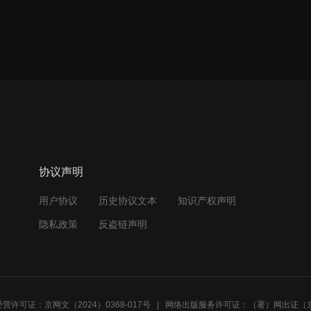
协议声明
用户协议
历史协议文本
知识产权声明
隐私政策
反盗链声明
营许可证：京网文（2024）0368-017号
网络出版服务许可证：（署）网出证（京