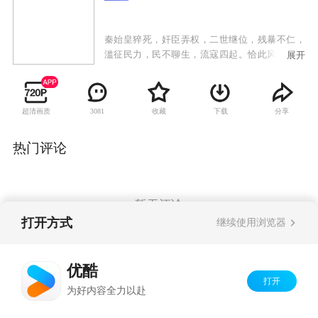
秦始皇猝死，奸臣弄权，二世继位，残暴不仁，
滥征民力，民不聊生，流寇四起。恰此风云际会
展开
之际，英雄豪杰、蜂起八荒，纷纷下海造反，群
相逐鹿中原。一时间机诡百出、动人心弦的谋略
战争竞相展现，英雄难过美人关，霸王、虞姬、
超清画质
收藏
下载
分享
3081
刘邦、吕后，上演缠绵悱恻的传奇爱情。最终刘
邦终于得胜，在延续秦朝原有政治制度的基础
上，建立了统治天下达400余年的大汉帝国，史
热门评论
称“汉高祖”。
暂无评论
打开方式
继续使用浏览器
Copyright©
2026
优酷 youku.com
版权所有
优酷
京ICP备06050721号-1
打开
为好内容全力以赴