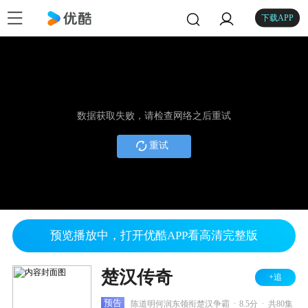
下载APP
数据获取失败，请检查网络之后重试
重试
预览播放中，打开优酷APP看高清完整版
楚汉传奇
+追
.
.
预告
陈道明何润东领衔楚汉争霸
8.5分
共80集