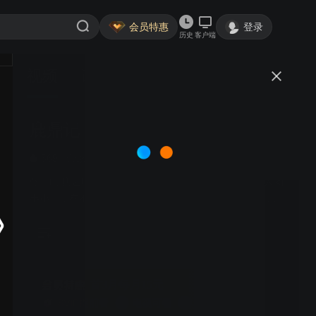
会员特惠
登录
历史
客户端
视频
讨论
307
鹿鼎记
简介
569
合家欢
金庸武侠
张一山 唐艺昕 张天阳 朱珠 | 该剧讲述了出生市井的小人物
韦小宝，在不会任何武功的情况下，因机缘巧合闯入江湖
和皇宫，凭借超凡智慧周旋于武林帮会和朝堂之间，一路
向上攀升的故事。韦小宝先是假扮太监，助康熙擒杀鳌
拜，后又结识天地会总舵主陈近南，成为陈近南的关门弟
子和天地会青木堂香主，他协助康熙攻打吴三桂和神龙
岛，最后以远征罗刹国作为自己仕途的收尾，抛弃荣华富
首3月每月15元
贵，避世通吃岛。韦小宝从一个只想跟皇帝交好以换取富