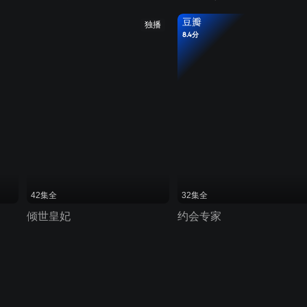
豆瓣
独播
8.4分
42集全
32集全
倾世皇妃
约会专家