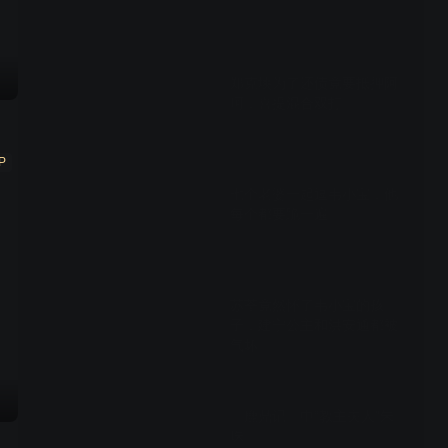
01:09
郑克塽为了还债竟要抵押阿
珂，喜提混合双打
02:02
P
七个老婆一起逗韦小宝，他
每个都要跪一遍
03:00
苏荃竟然怀了韦小宝的孩
子，建宁公主和洪安通都被
气坏
02:19
《鹿鼎记》中“教主夫人”朱
珠