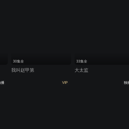
30集全
33集全
我叫赵甲第
大太监
独播
VIP
独