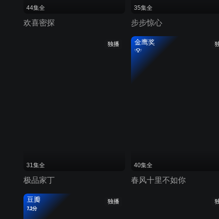
44集全
35集全
欢喜密探
步步惊心
金鹰奖
独播
31集全
40集全
极品家丁
春风十里不如你
豆瓣
独播
7.2分