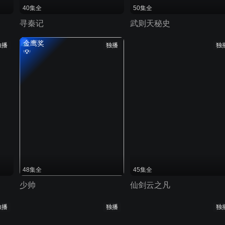
40集全
50集全
寻秦记
武则天秘史
金鹰奖
独播
独播
独
48集全
45集全
少帅
仙剑云之凡
独播
独播
独