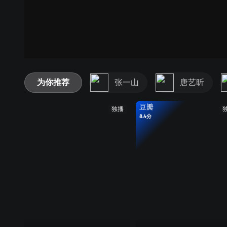
为你推荐
张一山
唐艺昕
豆瓣
独播
8.4分