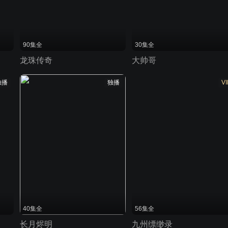
90集全
30集全
龙珠传奇
大帅哥
独播
独播
VI
40集全
56集全
长月烬明
九州缥缈录