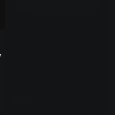
贵生活的小混混，一路成长为明辨忠奸善恶的“鹿鼎公”。韦
立即开通
小宝终于明白，富贵权柄手中过，财色皆是挫骨刀，与其
舍命搏前程，不如携如花美眷，过烟火人生。
选集
45集全
VIP
VIP
VIP
VIP
VIP
VIP
19
20
21
22
23
24
VIP
VIP
VIP
VIP
VIP
VIP
25
26
27
29
30
播
VIP
VIP
VIP
VIP
VIP
VIP
31
32
33
34
35
36
查看全部
周边视频
全网怒骂张一山版《鹿鼎