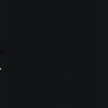
01:57
护嫁途中状况百出，韦小宝
左右逢源机智应对
01:57
韦小宝被康熙委以重任，回
扬州为史可法立祠
03:00
播
建宁公主为救韦小宝偷鸟
蛋，结果被嬷嬷追杀
02:54
韦小宝独宠双儿，剩下的老
婆疯狂吃醋