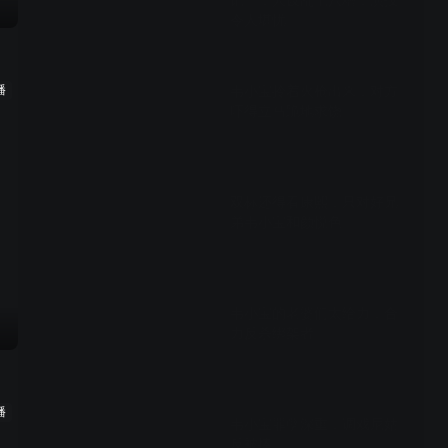
记》，人设乱七八糟，演技
令人堪忧
03:37
播
韦小宝拎着火枪出来，对方
吓得立马跪地求饶
01:32
双标还得看康熙，只对好兄
弟韦小宝和颜悦色
02:28
韦小宝的老婆们太给力，合
力反杀绑架者
02:59
播
韦小宝罪孽深重，调戏尼姑
反被揍