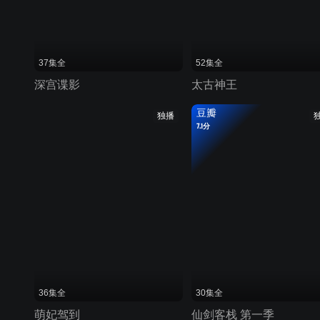
37集全
52集全
深宫谍影
太古神王
豆瓣
独播
7.1分
36集全
30集全
萌妃驾到
仙剑客栈 第一季