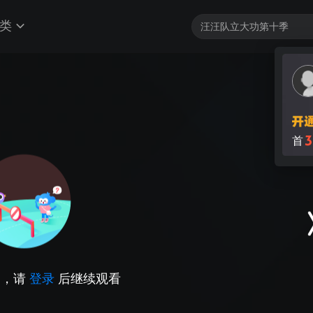
类
3
首
因，请
登录
后继续观看