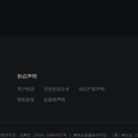
协议声明
用户协议
历史协议文本
知识产权声明
隐私政策
反盗链声明
营许可证：京网文（2024）0368-017号
网络出版服务许可证：（署）网出证（京