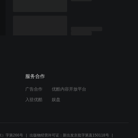
服务合作
广告合作
优酷内容开放平台
入驻优酷
娱盘
）字第266号
出版物经营许可证：新出发京批字第直150118号