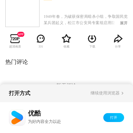
1949年春，为破获保密局暗杀小组，争取国民党
某兵团起义，松江市公安局专案组启用隐匿在民
展开
间的狙击高手苏文谦担任顾问，对抗保密局派出
的一号杀手池铁城。苏文谦曾是与池铁城搭档多
年的杀手，在与专案组成员一次次同生共死的考
超清画质
收藏
下载
分享
331
验中，曾发誓不再拿枪的苏文谦真正认识到了共
产党才是中国的希望与未来，真心实意站到了人
民一边，也重新找回了持枪的理由，决心不惜一
热门评论
切，挫败暗杀阴谋。两个一流的狙击高手因此展
开了一系列斗智斗勇、惊心动魄的狙击对决。而
这一场看似毫无关联的暗杀与反暗杀的较量，又
关系着前方十万大军的生死命运。
暂无评论
打开方式
继续使用浏览器
Copyright©
2026
优酷 youku.com
版权所有
优酷
京ICP备06050721号-1
打开
为好内容全力以赴