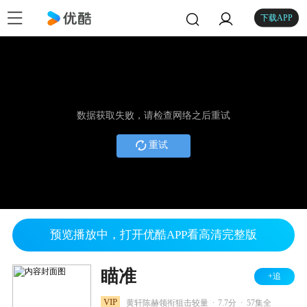
下载APP
数据获取失败，请检查网络之后重试
重试
预览播放中，打开优酷APP看高清完整版
瞄准
+追
.
.
VIP
黄轩陈赫领衔狙击较量
7.7分
57集全