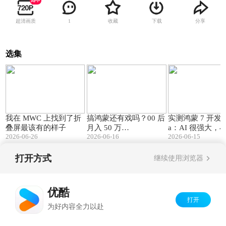
超清画质
收藏
下载
分享
1
选集
04:48
07:55
我在 MWC 上找到了折
搞鸿蒙还有戏吗？00 后
实测鸿蒙 7 开发者 
叠屏最该有的样子
月入 50 万…
a：AI 很强大，
2026-06-26
2026-06-16
2026-06-15
能干
打开方式
继续使用浏览器
Copyright©
2026
优酷 youku.com
版权所有
京ICP备06050721号-1
优酷
打开
为好内容全力以赴