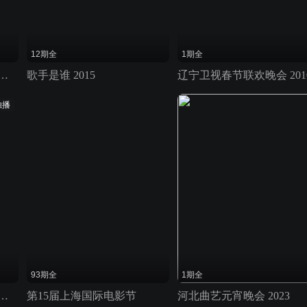
12期全
1期全
中国文学艺术界2026春节大联欢
歌手是谁 2015
辽宁卫视春节联欢晚会 201
独播
93期全
1期全
停——甄嬛传小主节晚会
第15届上海国际电影节
河北曲艺元宵晚会 2023