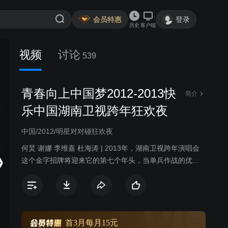
会员特惠
登录
历史
客户端
视频
讨论
539
青春向上中国梦2012-2013快
简介
乐中国湖南卫视跨年狂欢夜
中国/2012/明星对对碰狂欢夜
何炅 谢娜 李维嘉 杜海涛 | 2013年，湖南卫视跨年演唱会
这个金字招牌将迎来它的第七个年头，当单兵作战的优势
不断被效仿，整合作战的能力更显珍贵，因此湖南卫视这
次跨年采用集体作战形式，内容品牌集群出击，从一晚的
跨年演唱会升级到5天四夜的跨年狂欢周。
首3月每月15元