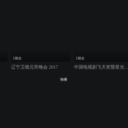
1期全
1期全
辽宁卫视元宵晚会 2017
中国电视剧飞天奖暨星光奖 2
独播