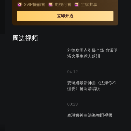
立即开通
周边视频
刘德华零点引爆全场 俞灏明
浴火重生惹人落泪
04:12
龚琳娜最新神曲《法海你不
懂爱》抢听清唱版
00:29
龚琳娜神曲法海舞蹈视频