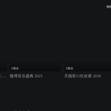
独
1期全
1期全
第2届中国播音主持金声奖·颁奖典礼
微博音乐盛典 2025
天猫双11狂欢夜 2018