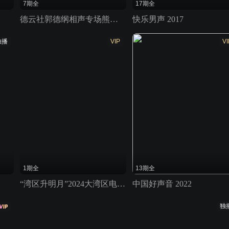
7期全
17期全
德云社郭德纲相声专场熊本站 2017
快乐男声 2017
独播
VIP
VI
1期全
13期全
“湾区升明月”2024大湾区电影音乐晚会
中国好声音 2022
独