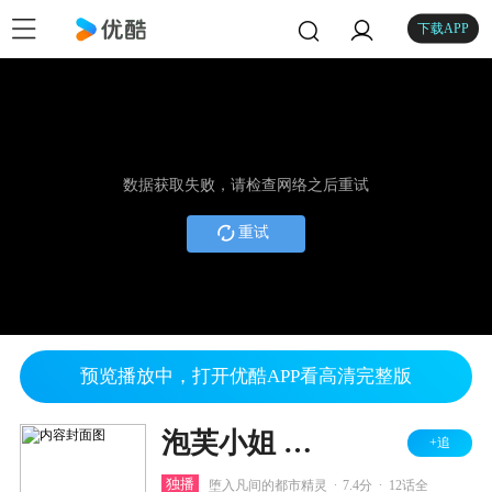
下载APP
数据获取失败，请检查网络之后重试
重试
预览播放中，打开优酷APP看高清完整版
泡芙小姐 第四季
+追
.
.
独播
堕入凡间的都市精灵
7.4分
12话全