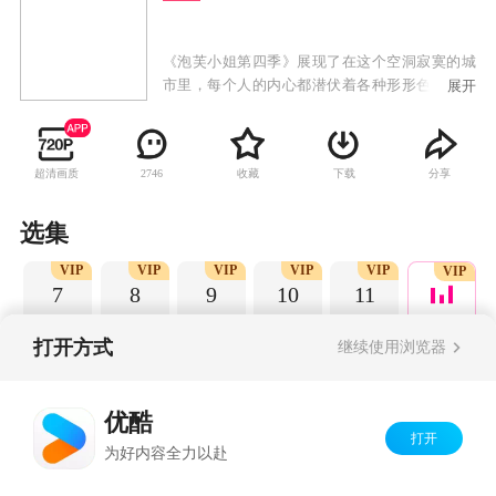
《泡芙小姐第四季》展现了在这个空洞寂寞的城
市里，每个人的内心都潜伏着各种形形色色的欲
展开
望，挣脱还是压抑，难以抉择。时尚女孩儿泡芙
小姐和她的闺蜜们也逃脱不了这些欲望的羁绊，
同居、背叛、内幕、猜忌，所有捆绑住幸福的现
超清画质
收藏
下载
分享
2746
实锁链都等待着泡芙去一一解开……
选集
P
VIP
VIP
VIP
VIP
VIP
VIP
7
8
9
10
11
打开方式
继续使用浏览器
Copyright©
2026
优酷 youku.com
版权所有
优酷
京ICP备06050721号-1
打开
为好内容全力以赴