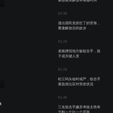
紧急核实解放军南撤时间
02:38
逃出国民党抓壮丁的苦海，
重逢解放后的故乡
01:24
老狐狸找地方躲狙击手，孩
子成关键人质
01:29
松江码头临时戒严，狙击手
紧急就位应对突发状况
01:46
播
三名狙击手嫌弃考核太简单
怎料一个比一个厉害