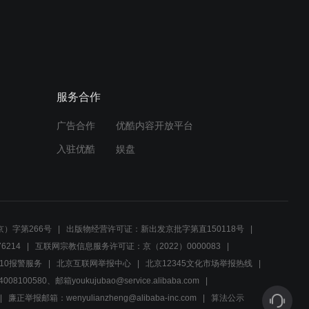
01:23
专案组神枪手挑战，团队求
增加射击难度
服务合作
02:29
广告合作
优酷内容开放平台
小雪生日惊喜，老曾的蛋糕
与感激成为亮点
入驻优酷
娱盘
00:35
勤务兵揭秘案发现场木鱼之
谜，半块木鱼引发新猜想
）字第266号
出版物经营许可证：新出发京批字第直150118号
6214
互联网宗教信息服务许可证：京（2022）0000083
00:44
10报警服务
北京互联网举报中心
北京12345文化市场举报热线
00580、邮箱youkujubao@service.alibaba.com
叶特派员失联，站长力挺松
江站，揭秘真相背后隐藏的
廉正举报邮箱：wenyulianzheng@alibaba-inc.com
算法公示