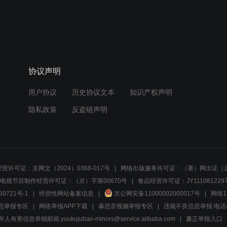
协议声明
用户协议
历史协议文本
知识产权声明
隐私政策
反盗链声明
营许可证：京网文（2024）0368-017号
网络出版服务许可证：（署）网出证（京
电视节目制作经营许可证：（京）字第00670号
食品经营许可证：JY1110812297
50721号-1
经营性网站备案信息
京公网安备11000002000017号
网络1
息举报专区
网络举报APP下载
暴恐音视频举报专区
违规不良信息举报:电话40081
人有害信息举报邮箱:youkujubao-minors@service.alibaba.com
廉正举报入口