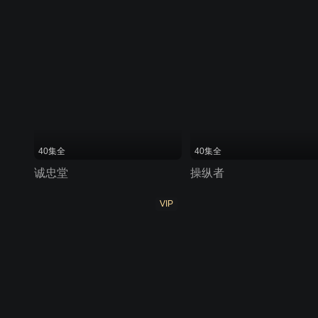
40集全
40集全
诚忠堂
操纵者
VIP