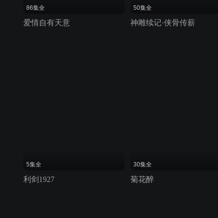
86集全
50集全
爱情自有天意
神雕续记·侠骨传薪
5集全
30集全
利剑1927
菊花醉