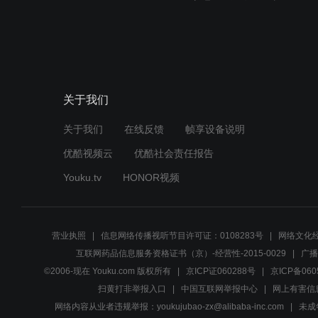
关于我们
关于我们
在线反馈
帧享设备说明
优酷视频云
优酷社会责任报告
Youku.tv
HONOR视频
营业执照
信息网络传播视听节目许可证：0108283号
网络文化经
互联网药品信息服务资格证书（京）-经营性-2015-0029
广播
©2006-现在 Youku.com 版权所有
京ICP证060288号
京ICP备060
扫黄打非举报入口
中国互联网举报中心
网上有害信
网络内容从业者违规举报：youkujubao-zx@alibaba-inc.com
未成年