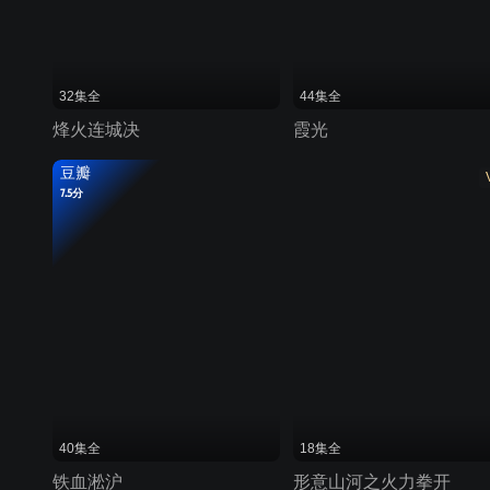
32集全
44集全
烽火连城决
霞光
豆瓣
7.5分
40集全
18集全
铁血淞沪
形意山河之火力拳开