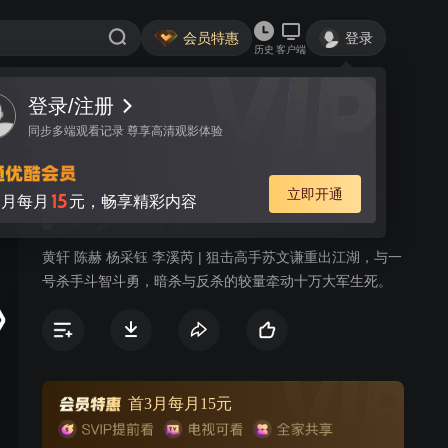
会员特惠
登录
历史
客户端
登录/注册
视频
讨论
280
同步多端观看记录 尊享高清观影体验
瞄准
简介
立即开通
15
月每月
元，畅享精彩内容
494
7.7分
剧情
年代
黄轩 陈赫 杨采钰 李溪芮 | 狙击高手苏文谦重出江湖，与一
号杀手斗智斗勇，暗杀与反杀的较量牵动十万大军生死。
首3月每月15元