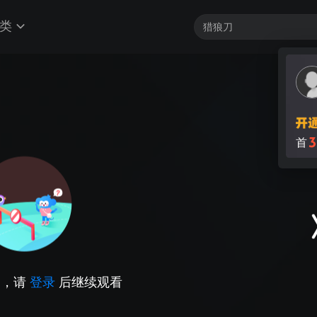
类
3
首
因，请
登录
后继续观看