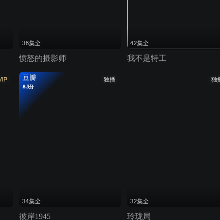
36集全
42集全
愤怒的摄影师
我不是特工
豆瓣
VIP
独播
独
8.3分
34集全
32集全
彼岸1945
玲珑局