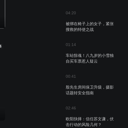
04:20
被绑在椅子上的女子，紧张
搜救的特使之战
01:14
播
车站惊魂！八九岁的小雪独
自买车票惹人疑云
00:41
殷先生房间保卫升级，摄影
话题转安全指南
02:46
欧阳抉择：信任苏文谦，伏
击行动的风险几何？