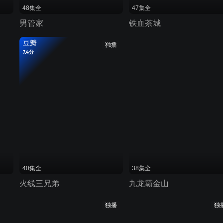
48集全
47集全
男管家
铁血茶城
豆瓣
独播
7.4分
40集全
38集全
火线三兄弟
九龙霸金山
独播
独