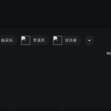
杨采钰
李溪芮
张洪睿
独