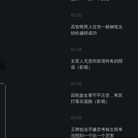
03:50
高智商男人仅凭一根钢笔尖
轻松越狱成功
03:16
女盲人无意间发现特务的阴
谋（影视）
03:40
囚犯趁女看守不注意，将其
打晕后逃跑（影视）
03:50
王牌狙击手嫌弃考核太简单
没想到一个比一个厉害