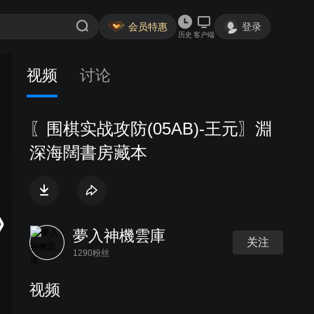
会员特惠
登录
历史
客户端
视频
讨论
〖围棋实战攻防(05AB)-王元〗淵
深海闊書房藏本
夢入神機雲庫
关注
1290粉丝
视频