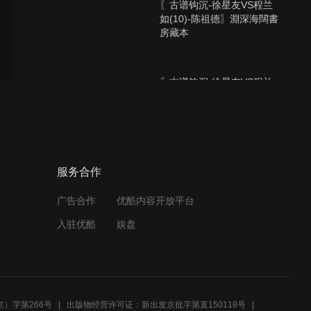
〖古谱钩沉-徐星友VS程兰
如(10)-陈祖德〗淵深海闊書
房藏本
〖古谱钩沉-徐星友VS程兰
如(08)-陈祖德〗淵深海闊書
房藏本
〖古谱钩沉-徐星友VS程兰
服务合作
如(09)-陈祖德〗淵深海闊書
房藏本
广告合作
优酷内容开放平台
入驻优酷
娱盘
〖古谱钩沉-徐星友VS程兰
如(07)-陈祖德〗淵深海闊書
房藏本
）字第266号
出版物经营许可证：新出发京批字第直150118号