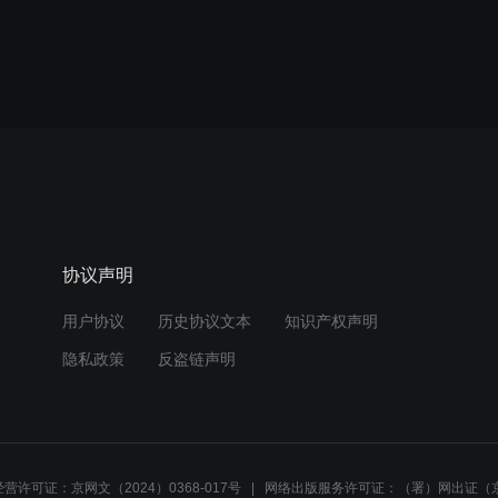
协议声明
用户协议
历史协议文本
知识产权声明
隐私政策
反盗链声明
营许可证：京网文（2024）0368-017号
网络出版服务许可证：（署）网出证（京