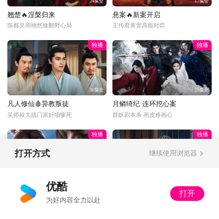
24集全
17集全
翘楚🔥涅槃归来
悬案🔥新案开启
陈都灵周翊然掀翻野心局
王传君黄觉高能对弈
独播
独播
30集全
29集全
凡人修仙🩸异教叛徒
月鳞绮纪·连环挖心案
吴师叔大战门派奸细惨死
群妖剧本杀 画皮难画心
独播
独播
打开方式
继续使用浏览器
更新至33话
34集全
优酷
打开
光阴之外💰富婆打赏
以法之名🔍暂停离职
为好内容全力以赴
丁雪：多了收着，姐不差钱
又怂又刚！洪亮接手死亡案