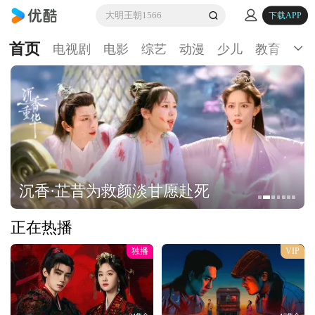
大明王朝1566
下载APP
首页
电视剧
电影
综艺
动漫
少儿
教育
生
沉香·芷昔为救颜淡甘愿赴死
正在热播
独播
VIP