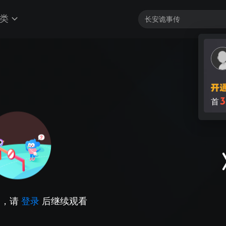
类
3
首
因，请
登录
后继续观看