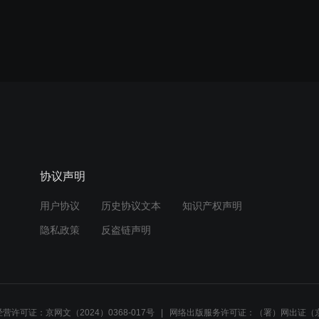
协议声明
用户协议
历史协议文本
知识产权声明
隐私政策
反盗链声明
营许可证：京网文（2024）0368-017号
网络出版服务许可证：（署）网出证（京