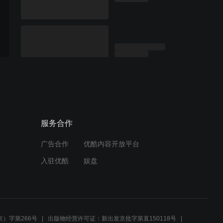
服务合作
广告合作
优酷内容开放平台
入驻优酷
娱盘
）字第266号
出版物经营许可证：新出发京批字第直150118号