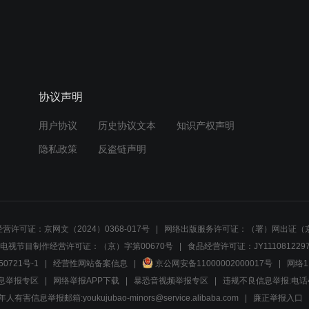
协议声明
用户协议
历史协议文本
知识产权声明
隐私政策
反盗链声明
营许可证：京网文（2024）0368-017号
网络出版服务许可证：（署）网出证（京
电视节目制作经营许可证：（京）字第00670号
食品经营许可证：JY1110812297
50721号-1
经营性网站备案信息
京公网安备11000002000017号
网络1
息举报专区
网络举报APP下载
暴恐音视频举报专区
违规不良信息举报:电话40081
人有害信息举报邮箱:youkujubao-minors@service.alibaba.com
廉正举报入口