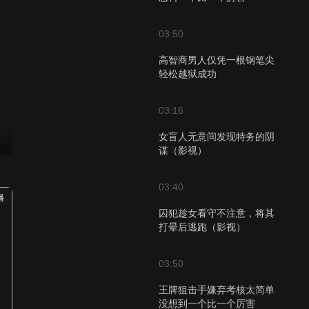
03:50
高智商男人仅凭一根钢笔尖
轻松越狱成功
03:16
女盲人无意间发现特务的阴
谋（影视）
03:40
播
囚犯趁女看守不注意，将其
打晕后逃跑（影视）
03:50
王牌狙击手嫌弃考核太简单
没想到一个比一个厉害