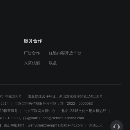
01:23
专案组神枪手挑战，团队求
增加射击难度
服务合作
02:29
广告合作
优酷内容开放平台
小雪生日惊喜，老曾的蛋糕
与感激成为亮点
入驻优酷
娱盘
00:35
勤务兵揭秘案发现场木鱼之
谜，半块木鱼引发新猜想
）字第266号
出版物经营许可证：新出发京批字第直150118号
6214
互联网宗教信息服务许可证：京（2022）0000083
00:44
10报警服务
北京互联网举报中心
北京12345文化市场举报热线
00580、邮箱youkujubao@service.alibaba.com
叶特派员失联，站长力挺松
江站，揭秘真相背后隐藏的
廉正举报邮箱：wenyulianzheng@alibaba-inc.com
算法公示