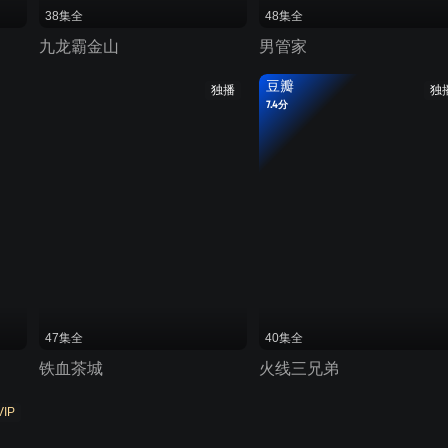
38集全
48集全
九龙霸金山
男管家
豆瓣
独播
独
7.4分
47集全
40集全
铁血茶城
火线三兄弟
VIP