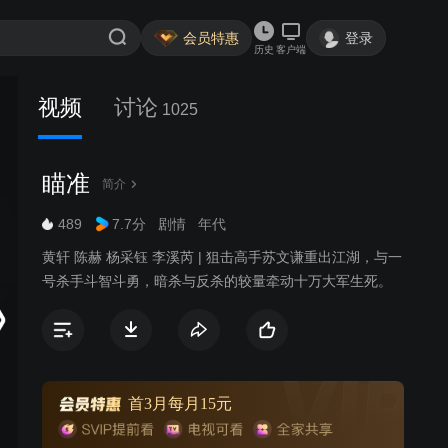
会员特惠
登录
历史
客户端
视频
讨论
1025
瞄准
简介
489
7.7分
剧情
年代
黄轩 陈赫 杨采钰 李溪芮 | 狙击高手苏文谦重出江湖，与一
号杀手斗智斗勇，暗杀与反杀的较量牵动十万大军生死。
首3月每月15元