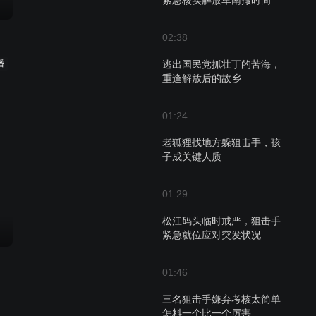
紧急核实解放军南撤时间
02:38
播
逃出国民党抓壮丁的苦海，
重逢解放后的故乡
01:24
老狐狸找地方躲狙击手，孩
子成关键人质
01:29
松江码头临时戒严，狙击手
紧急就位应对突发状况
01:46
三名狙击手嫌弃考核太简单
怎料一个比一个厉害