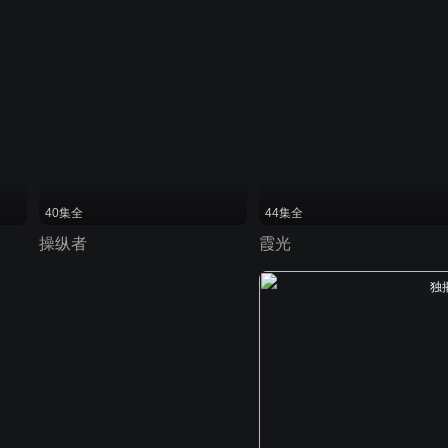
40集全
44集全
操纵者
霞光
独