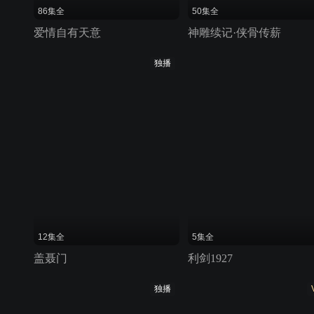
86集全
50集全
爱情自有天意
神雕续记·侠骨传薪
独播
12集全
5集全
盖聂门
利剑1927
独播