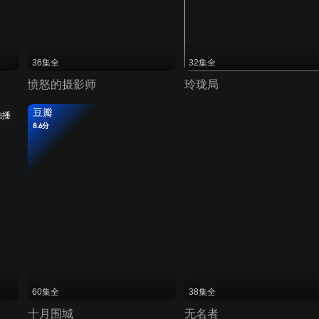
36集全
32集全
愤怒的摄影师
玲珑局
豆瓣
独播
8.6分
60集全
38集全
十月围城
无名者