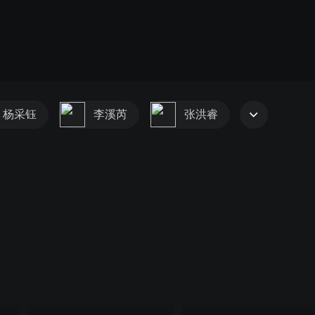
杨采钰
李溪芮
张洪睿