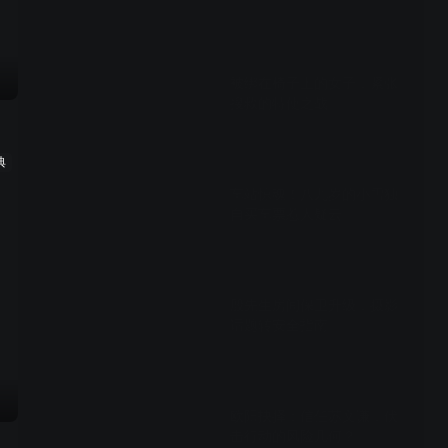
04:20
被绑在椅子上的女子，紧张
搜救的特使之战
01:14
典
车站惊魂！八九岁的小雪独
自买车票惹人疑云
00:41
殷先生房间保卫升级，摄影
话题转安全指南
02:46
欧阳抉择：信任苏文谦，伏
击行动的风险几何？