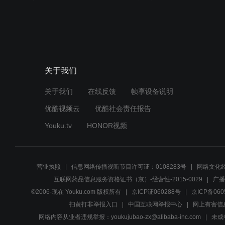
关于我们
关于我们
在线反馈
帧享设备说明
优酷视频云
优酷社会责任报告
Youku.tv
HONOR视频
营业执照
信息网络传播视听节目许可证：0108283号
网络文化经
互联网药品信息服务资格证书（京）-经营性-2015-0029
广播
©2006-现在 Youku.com 版权所有
京ICP证060288号
京ICP备060
扫黄打非举报入口
中国互联网举报中心
网上有害信
网络内容从业者违规举报：youkujubao-zx@alibaba-inc.com
未成年