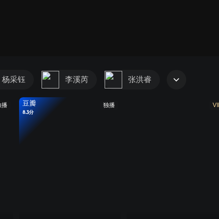
杨采钰
李溪芮
张洪睿
豆瓣
独播
独播
VI
8.3分