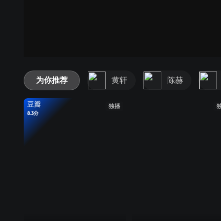
为你推荐
黄轩
陈赫
豆瓣
独播
8.3分