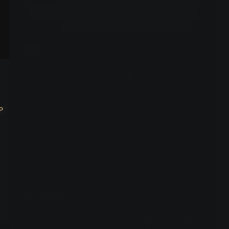
立即升级
选集
57集全
VIP
VIP
VIP
VIP
1
2
3
5
6
VIP
VIP
VIP
VIP
VIP
VIP
7
8
9
10
11
12
P
VIP
VIP
VIP
VIP
VIP
VIP
13
14
15
16
17
18
查看全部
周边视频
军事会议紧急讨论，秦老师