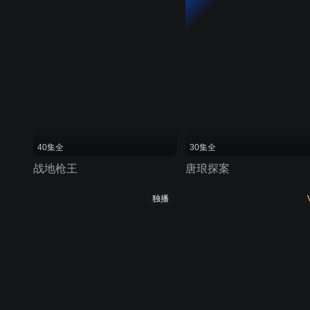
40集全
30集全
战地枪王
唐琅探案
独播