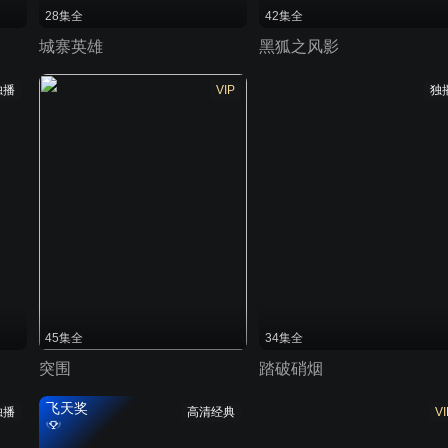
28集全
42集全
城寨英雄
黑狐之风影
独播
VIP
独
45集全
34集全
突围
踏破硝烟
飞天奖
独播
高清经典
VI