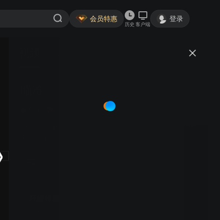
会员特惠
登录
历史
客户端
视频
讨论
951
瞄准
简介
514
7.7分
剧情
年代
黄轩 陈赫 杨采钰 李溪芮 | 狙击高手苏文谦重出江湖，与一
号杀手斗智斗勇，暗杀与反杀的较量牵动十万大军生死。
最低6元/月升SVIP
与家人共享电视端极致观看体验