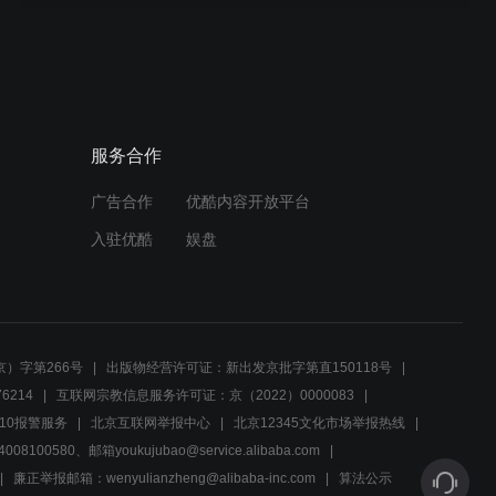
01:23
专案组神枪手挑战，团队求
增加射击难度
服务合作
02:29
广告合作
优酷内容开放平台
小雪生日惊喜，老曾的蛋糕
与感激成为亮点
入驻优酷
娱盘
00:35
勤务兵揭秘案发现场木鱼之
谜，半块木鱼引发新猜想
）字第266号
出版物经营许可证：新出发京批字第直150118号
6214
互联网宗教信息服务许可证：京（2022）0000083
00:44
10报警服务
北京互联网举报中心
北京12345文化市场举报热线
00580、邮箱youkujubao@service.alibaba.com
叶特派员失联，站长力挺松
江站，揭秘真相背后隐藏的
廉正举报邮箱：wenyulianzheng@alibaba-inc.com
算法公示