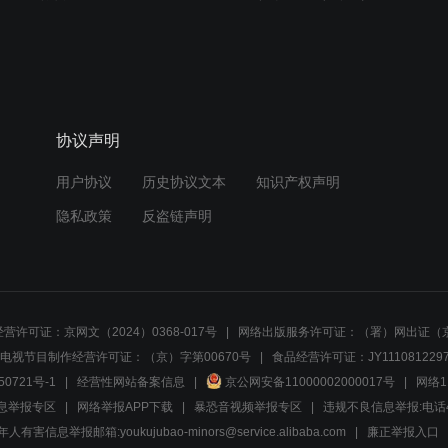
协议声明
用户协议
历史协议文本
知识产权声明
隐私政策
反盗链声明
营许可证：京网文（2024）0368-017号
网络出版服务许可证：（署）网出证（京
电视节目制作经营许可证：（京）字第00670号
食品经营许可证：JY1110812297
50721号-1
经营性网站备案信息
京公网安备11000002000017号
网络1
息举报专区
网络举报APP下载
暴恐音视频举报专区
违规不良信息举报:电话40081
人有害信息举报邮箱:youkujubao-minors@service.alibaba.com
廉正举报入口