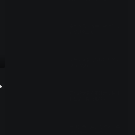
03:50
高智商男人仅凭一根钢笔尖
轻松越狱成功
03:16
女盲人无意间发现特务的阴
谋（影视）
03:40
播
囚犯趁女看守不注意，将其
打晕后逃跑（影视）
03:50
王牌狙击手嫌弃考核太简单
没想到一个比一个厉害