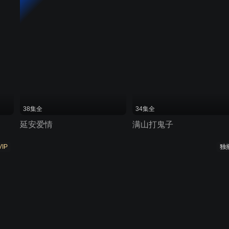
38集全
34集全
延安爱情
满山打鬼子
VIP
独