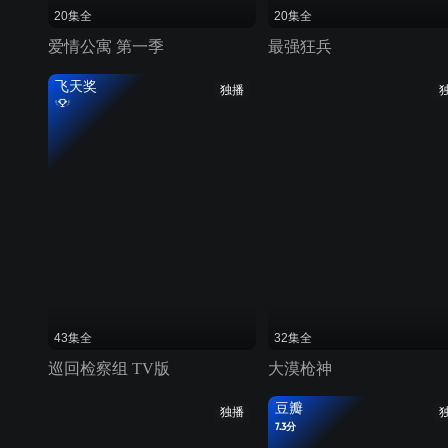
20集全
20集全
爱情公寓 第一季
最强狂兵
飞天奖
独播
43集全
32集全
巡回检察组 TV版
大漠枪神
豆瓣
独播
7.3分