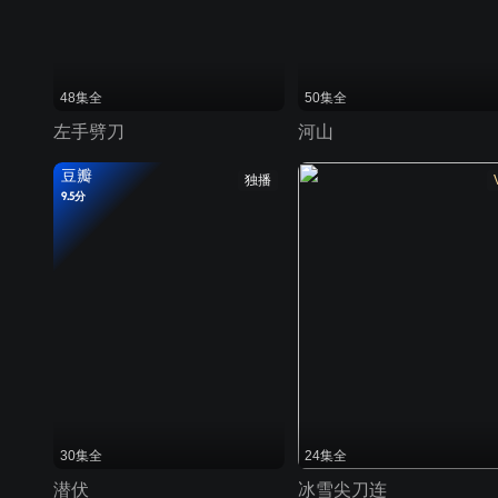
48集全
50集全
左手劈刀
河山
豆瓣
独播
9.5分
30集全
24集全
潜伏
冰雪尖刀连