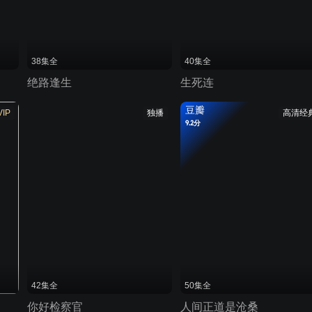
38集全
40集全
绝路逢生
生死连
豆瓣
VIP
独播
高清经
9.2分
42集全
50集全
你好检察官
人间正道是沧桑