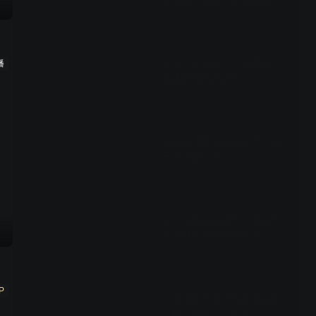
紧急核实解放军南撤时间
02:38
播
逃出国民党抓壮丁的苦海，
重逢解放后的故乡
01:24
老狐狸找地方躲狙击手，孩
子成关键人质
01:29
松江码头临时戒严，狙击手
紧急就位应对突发状况
01:46
P
三名狙击手嫌弃考核太简单
怎料一个比一个厉害