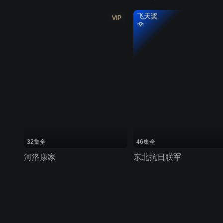
飞天奖
VIP
32集全
46集全
河洛康家
东北抗日联军