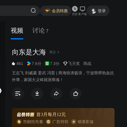
会员特惠
登录
历史
客户端
视频
讨论
7
向东是大海
简介
461
7.6分
7.3分
飞天奖
商战
王志飞 刘威葳 姜武 冯雷 | 商海惊涛骇浪，宁波商帮热血抗
外辱，家国大义铸就浙商魂！
首3月每月12元