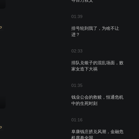
寻百万救父
01:39
P
排号轮到我了，为啥不让
进？
02:33
排队兑银子的混乱场面，败
家女造下大祸
01:35
钱业公会的救赎，恒通危机
中的生死时刻
01:16
P
阜康钱庄挤兑风潮，金融危
机席卷全国