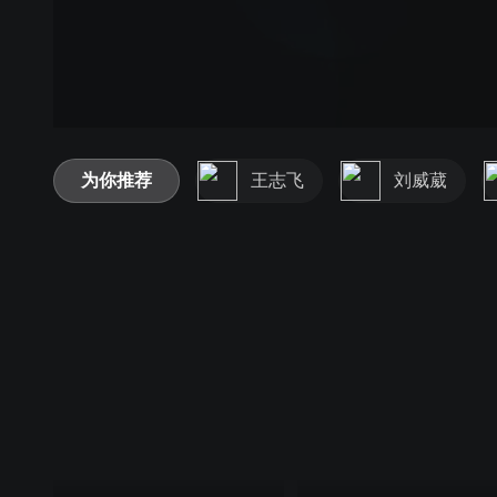
为你推荐
王志飞
刘威葳