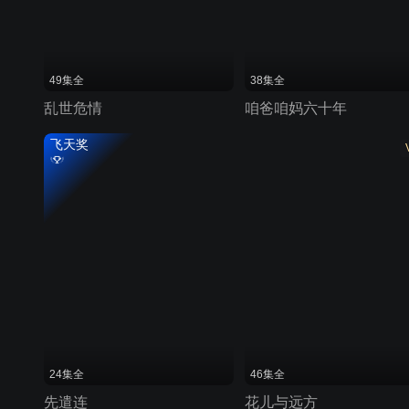
49集全
38集全
乱世危情
咱爸咱妈六十年
飞天奖
24集全
46集全
先遣连
花儿与远方