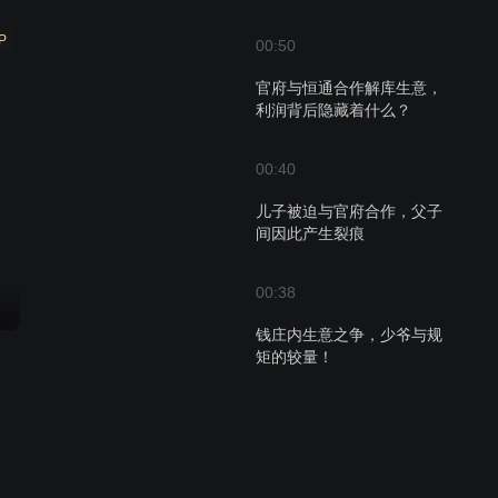
P
00:50
官府与恒通合作解库生意，
利润背后隐藏着什么？
00:40
儿子被迫与官府合作，父子
间因此产生裂痕
00:38
钱庄内生意之争，少爷与规
矩的较量！
00:36
父子激辩：规矩今时不同往
日，生意场上谁怕谁？