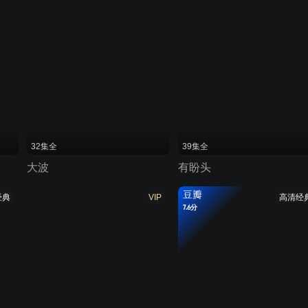
32集全
39集全
大波
有盼头
豆瓣
经典
VIP
高清经
7.6分