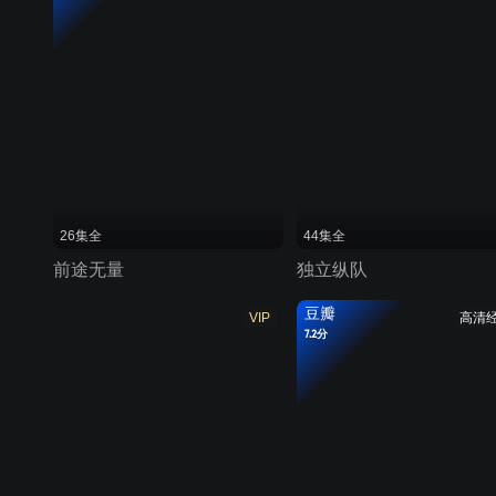
26集全
44集全
前途无量
独立纵队
豆瓣
VIP
高清
7.2分