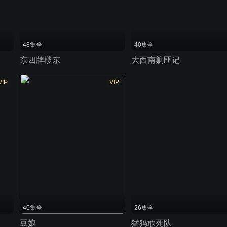
48集全
40集全
东四牌楼东
大西南剿匪记
VIP
VIP
40集全
26集全
豆娘
猛犸敢死队