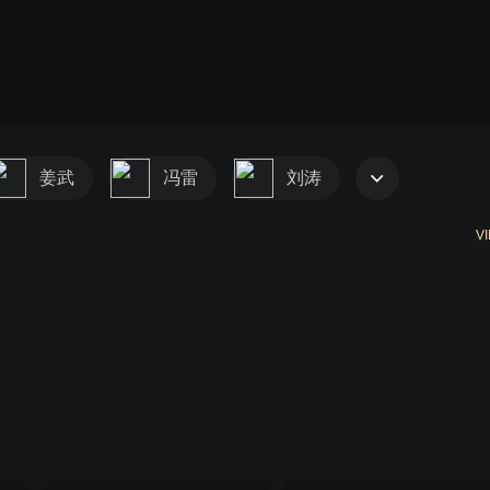
姜武
冯雷
刘涛
VI