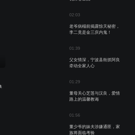
02:03
老爷病榻前揭露惊天秘密，
李二竟是金三庆内鬼！
01:39
父女情深，宁波县衙抓阿良
牵动全家人心
01:29
典
董母关心芝莲与汉良，爱情
路上的温馨教诲
01:56
董少爷的妹夫涉嫌通匪，家
族将面临考验