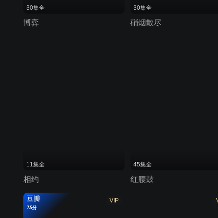
30集全
30集全
博弈
硝烟散尽
11集全
45集全
相约
红腰鼓
豆瓣
VIP
7.5分