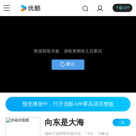
下载APP
数据获取失败，请检查网络之后重试
重试
预览播放中，打开优酷APP看高清完整版
向东是大海
+追
.
.
描绘宁波商帮兴衰历史
7.6分
36集全