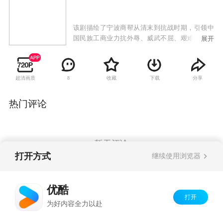
该剧描绘了宁波商帮从清末到抗战时期，引领中
国民族工商业力抗外辱、威武不屈、艰难前行的
展开
历史进程。再现了宁波商帮的成长史、奋斗史以
及浙江商人的精神铸就史，唱响了爱国主义的民
族主旋律。
超清画质
收藏
下载
分享
8
热门评论
暂无评论
打开方式
继续使用浏览器
Copyright©
2026
优酷 youku.com
版权所有
优酷
京ICP备06050721号-1
打开
为好内容全力以赴