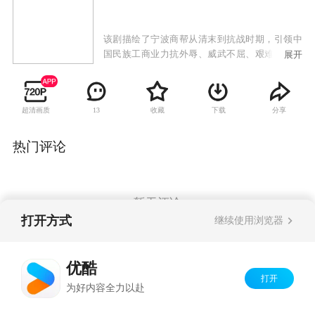
该剧描绘了宁波商帮从清末到抗战时期，引领中
国民族工商业力抗外辱、威武不屈、艰难前行的
展开
历史进程。再现了宁波商帮的成长史、奋斗史以
及浙江商人的精神铸就史，唱响了爱国主义的民
族主旋律。
超清画质
收藏
下载
分享
13
热门评论
暂无评论
打开方式
继续使用浏览器
Copyright©
2026
优酷 youku.com
版权所有
优酷
京ICP备06050721号-1
打开
为好内容全力以赴