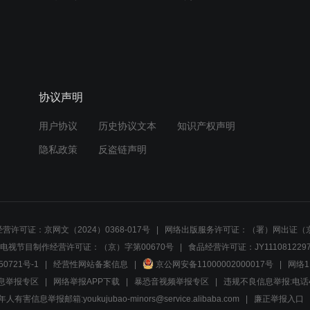
协议声明
用户协议
历史协议文本
知识产权声明
隐私政策
反盗链声明
营许可证：京网文（2024）0368-017号
网络出版服务许可证：（署）网出证（京
电视节目制作经营许可证：（京）字第00670号
食品经营许可证：JY1110812297
50721号-1
经营性网站备案信息
京公网安备11000002000017号
网络1
息举报专区
网络举报APP下载
暴恐音视频举报专区
违规不良信息举报:电话40081
人有害信息举报邮箱:youkujubao-minors@service.alibaba.com
廉正举报入口