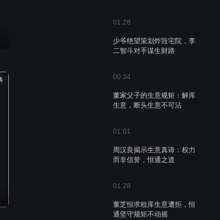
01:28
少爷绝望策划炸毁宅院，李
二智斗对手谋生财路
00:34
典
董家父子的生意规矩：解库
生意，断头生意不可沾
01:01
周汉良揭示生意真谛：权力
而非信誉，恒通之道
01:28
董芝恒求租库生意遭拒，恒
通坚守规矩不动摇