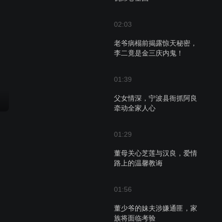
02:03
老爷病榻前揭露惊天秘密，
李二竟是金三庆内鬼！
01:39
父女情深，宁波县衙抓阿良
牵动全家人心
01:29
董母关心芝莲与汉良，爱情
路上的温馨教诲
01:56
董少爷的妹夫涉嫌通匪，家
族将面临考验