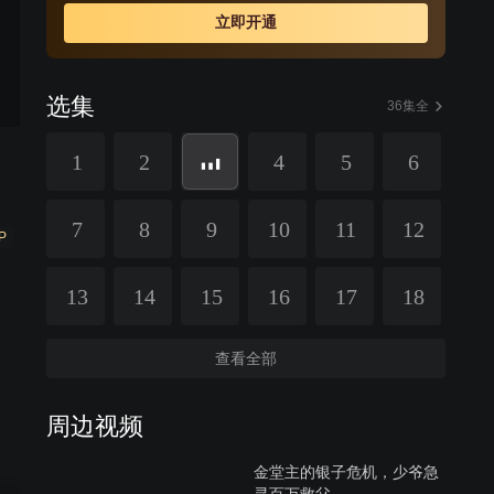
立即开通
选集
36集全
1
2
4
5
6
7
8
9
10
11
12
P
13
14
15
16
17
18
查看全部
周边视频
金堂主的银子危机，少爷急