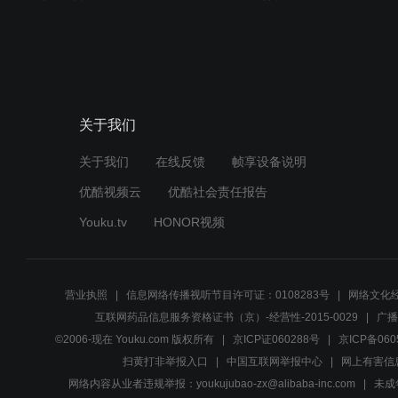
关于我们
关于我们
在线反馈
帧享设备说明
优酷视频云
优酷社会责任报告
Youku.tv
HONOR视频
营业执照
信息网络传播视听节目许可证：0108283号
网络文化经
互联网药品信息服务资格证书（京）-经营性-2015-0029
广播
©2006-现在 Youku.com 版权所有
京ICP证060288号
京ICP备060
扫黄打非举报入口
中国互联网举报中心
网上有害信
网络内容从业者违规举报：youkujubao-zx@alibaba-inc.com
未成年