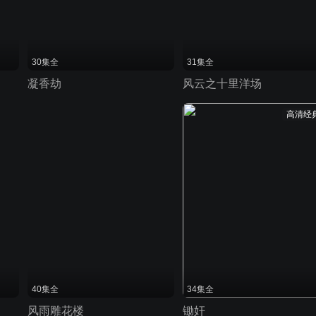
30集全
31集全
凝香劫
风云之十里洋场
高清经
40集全
34集全
风雨雕花楼
锄奸