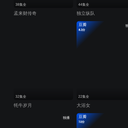
38集全
44集全
孟来财传奇
独立纵队
豆瓣
8.3分
32集全
22集全
牦牛岁月
大浴女
豆瓣
独播
7.0分