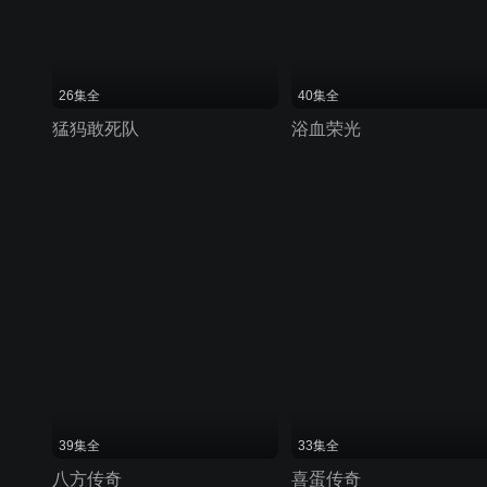
26集全
40集全
猛犸敢死队
浴血荣光
39集全
33集全
八方传奇
喜蛋传奇