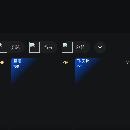
姜武
冯雷
刘涛
豆瓣
飞天奖
VIP
VIP
VI
7.5分