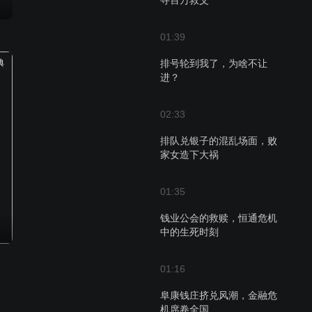
寻百万救父
01:39
典
排号轮到我了，为啥不让
进？
02:33
排队兑银子的混乱场面，败
家女造下大祸
01:35
钱业公会的救赎，恒通危机
中的生死时刻
01:16
阜康钱庄挤兑风潮，金融危
机席卷全国