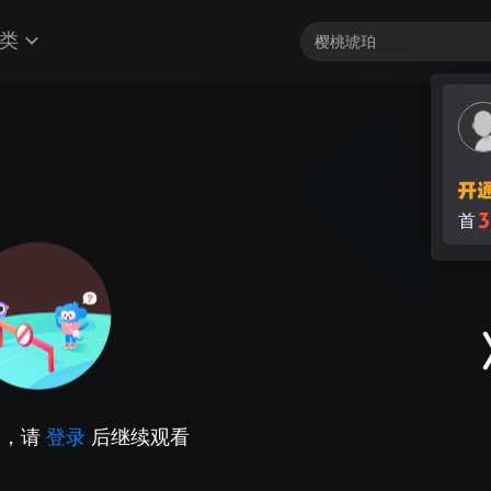
类
3
首
因，请
登录
后继续观看