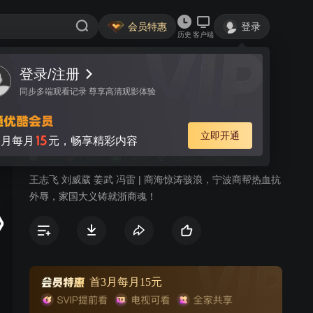
会员特惠
登录
历史
客户端
登录/注册
视频
讨论
12
同步多端观看记录 尊享高清观影体验
向东是大海
简介
立即开通
15
月每月
元，畅享精彩内容
447
7.6分
7.3分
飞天奖
商战
王志飞 刘威葳 姜武 冯雷 | 商海惊涛骇浪，宁波商帮热血抗
外辱，家国大义铸就浙商魂！
首3月每月15元