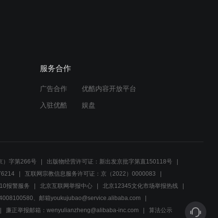
00:50
官府与恒通合作解库生意，
利润背后隐藏着什么？
服务合作
00:40
广告合作
优酷内容开放平台
儿子被迫与官府合作，父子
间因此产生裂痕
入驻优酷
娱盘
00:38
钱庄内生意之争，少爷与规
矩的较量！
）字第266号
出版物经营许可证：新出发京批字第直150118号
6214
互联网宗教信息服务许可证：京（2022）0000083
00:36
10报警服务
北京互联网举报中心
北京12345文化市场举报热线
00580、邮箱youkujubao@service.alibaba.com
父子激辩：规矩今时不同往
日，生意场上谁怕谁？
廉正举报邮箱：wenyulianzheng@alibaba-inc.com
算法公示