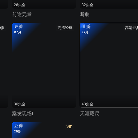
26集全
32集全
前途无量
断刺
豆瓣
豆瓣
独播
高清经典
高清经
8.6分
7.2分
30集全
43集全
案发现场I
天涯咫尺
豆瓣
VIP
7.0分