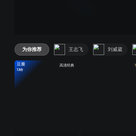
为你推荐
王志飞
刘威葳
豆瓣
高清经典
7.3分