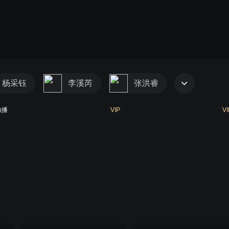
杨采钰
李溪芮
张洪睿
独播
VIP
VI