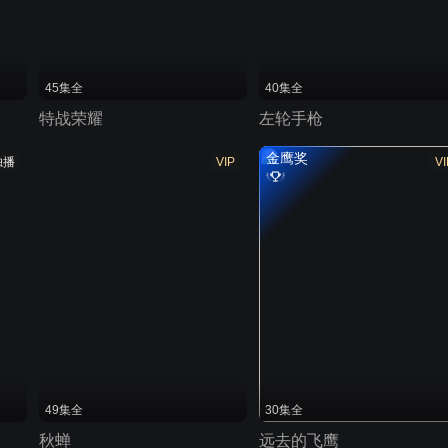
45集全
40集全
特战荣耀
左轮手枪
金鹰奖
独播
VIP
VI
49集全
30集全
秋蝉
远去的飞鹰