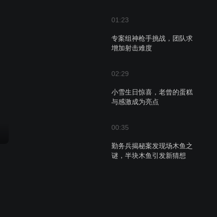
01:23
专案组神枪手挑战，团队求
增加射击难度
02:29
小雪生日惊喜，老曾的蛋糕
与感激成为亮点
00:35
勤务兵揭秘案发现场木鱼之
谜，半块木鱼引发新猜想
00:44
叶特派员失联，站长力挺松
江站，揭秘真相背后隐藏的