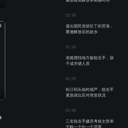
紧急核实解放军南撤时间
02:38
看
逃出国民党抓壮丁的苦海，
重逢解放后的故乡
01:24
老狐狸找地方躲狙击手，孩
子成关键人质
01:29
松江码头临时戒严，狙击手
紧急就位应对突发状况
01:46
播
三名狙击手嫌弃考核太简单
怎料一个比一个厉害