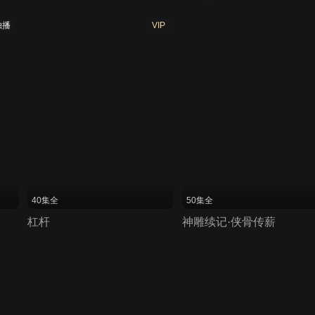
独播
VIP
40集全
50集全
杠杆
神雕续记·侠骨传薪