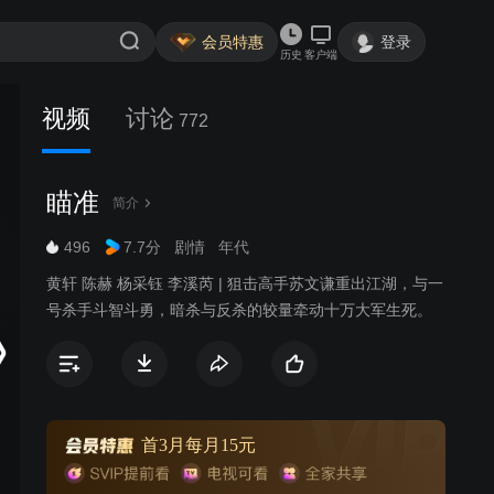
会员特惠
登录
历史
客户端
视频
讨论
772
瞄准
简介
496
7.7分
剧情
年代
黄轩 陈赫 杨采钰 李溪芮 | 狙击高手苏文谦重出江湖，与一
号杀手斗智斗勇，暗杀与反杀的较量牵动十万大军生死。
首3月每月15元