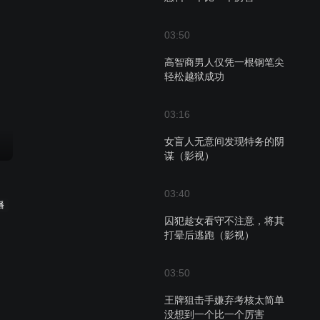
03:50
高智商男人仅凭一根钢笔尖
轻松越狱成功
03:16
女盲人无意间发现特务的阴
谋（影视）
03:40
播
囚犯趁女看守不注意，将其
打晕后逃跑（影视）
03:50
王牌狙击手嫌弃考核太简单
没想到一个比一个厉害