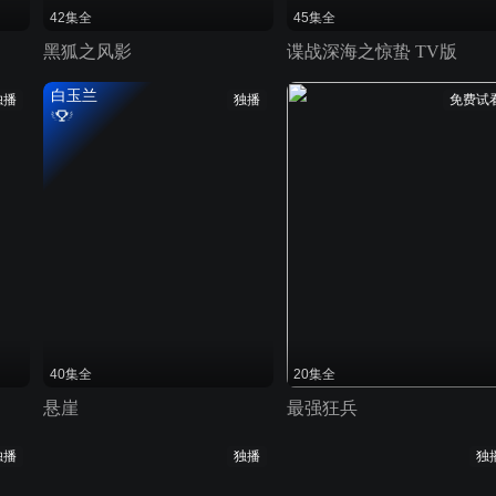
42集全
45集全
黑狐之风影
谍战深海之惊蛰 TV版
白玉兰
独播
独播
免费试
40集全
20集全
悬崖
最强狂兵
独播
独播
独