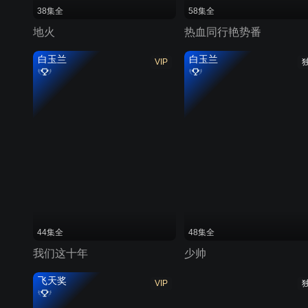
38集全
58集全
地火
热血同行艳势番
白玉兰
白玉兰
VIP
44集全
48集全
我们这十年
少帅
飞天奖
VIP