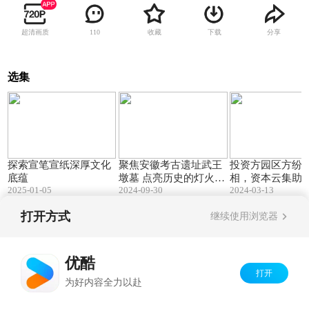
超清画质
收藏
下载
分享
110
选集
00:53
59:40
探索宣笔宣纸深厚文化
聚焦安徽考古遗址武王
投资方园区方纷
底蕴
墩墓 点亮历史的灯火 2
相，资本云集助
2025-01-05
0240929
2024-09-30
2024-03-13
者
打开方式
继续使用浏览器
Copyright©
2026
优酷 youku.com
版权所有
京ICP备06050721号-1
优酷
打开
为好内容全力以赴