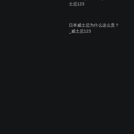
士忌123
日本威士忌为什么这么贵？
_威士忌123
如何抽雪茄 第一彈：雪茄上
各种环标代表的含义（古中
雪茄采编 雪茄123）
骑行在古巴,体验正宗的古巴
雪茄（古中雪茄采编 雪茄
123）
女工穿便装整理烟叶很开心
1930年雪茄工厂情景