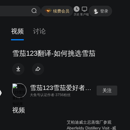
续费会员
登录
历史
客户端
视频
讨论
雪茄123翻译-如何挑选雪茄
雪茄123雪茄爱好者知识库
关注
大鱼号认证作者·3756粉丝
视频
艾柏迪威士忌蒸馏厂参观
Aberfeldy Distillery Visit -威