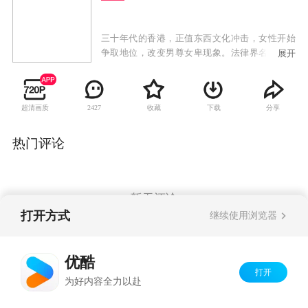
三十年代的香港，正值东西文化冲击，女性开始
争取地位，改变男尊女卑现象。法律界名大状钟
展开
卓万曾留学英国，生活洋化，但骨子里是一个传
统的中国男人，他同时拥有几个女人，彰显他的
权力和身份地位。正妻顾心兰是大家闺秀，二太
超清画质
收藏
下载
分享
2427
太是前清格格爱新觉罗·尔嫣，三太太是银行家之
后易懿芳，四太太是著名刀马旦康子君，第五个
女人则是贪慕虚荣的赵丹丹。五个不同背景的女
热门评论
人怀着不同的心态和目的去争取一个男人的宠
爱。然而，钟卓万心中最爱的只有康子君，但康
子君为争取妇女地位，跟钟卓万意见不合。钟启
燊和钟启烨先后与钟卓万反目，女儿钟浩颐不顾
暂无评论
一切嫁给穷警察，钟家明争暗斗愈演愈烈之际，
打开方式
继续使用浏览器
金木水爱慕义妹季小由，不甘她成为钟家媳妇，
混入钟家展开复仇大计。
Copyright©
2026
优酷 youku.com
版权所有
优酷
京ICP备06050721号-1
打开
为好内容全力以赴