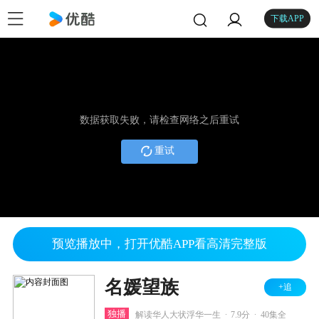
下载APP
数据获取失败，请检查网络之后重试
重试
预览播放中，打开优酷APP看高清完整版
名媛望族
+追
.
.
独播
解读华人大状浮华一生
7.9分
40集全