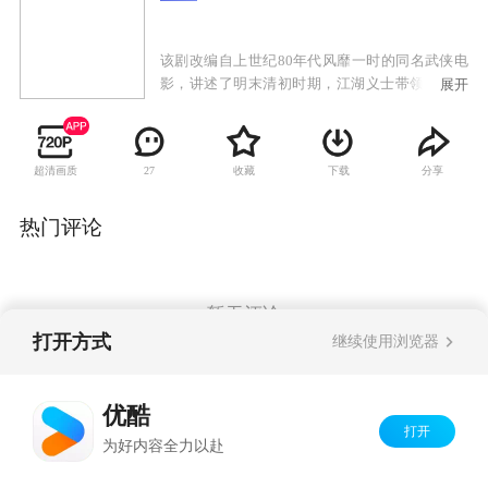
该剧改编自上世纪80年代风靡一时的同名武侠电
影，讲述了明末清初时期，江湖义士带领一众天
展开
地会遗孤，为躲避朝廷逆贼追杀四处逃亡的故
事。
超清画质
收藏
下载
分享
27
热门评论
暂无评论
打开方式
继续使用浏览器
Copyright©
2026
优酷 youku.com
版权所有
优酷
京ICP备06050721号-1
打开
为好内容全力以赴