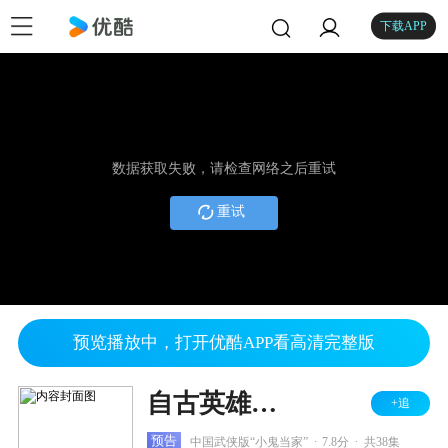
下载APP
数据获取失败，请检查网络之后重试
重试
预览播放中，打开优酷APP看高清完整版
自古英雄出少年
+追
.
.
预告
中国武侠版“小鬼当家”
7.8分
共38集