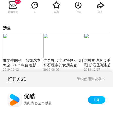
超清画质
收藏
下载
分享
1
选集
06:05
03:09
准学生的第一台游戏本
炉边聚会七夕特别活动 |
大神炉边聚会重
怎么Pick？惠普暗影精
炉石玩家的女朋友都是
顾 炉石圣诞电音
2019-09-02
2019-08-07
2018-12-27
灵5用实力打动你！
仙女吗？
打开方式
继续使用浏览器
Copyright©
2026
优酷 youku.com
版权所有
京ICP备06050721号-1
优酷
打开
为好内容全力以赴