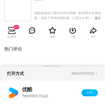
该剧改编自上世纪80年代风靡一时的同名武侠电
影，讲述了明末清初时期，江湖义士带领一众天
展开
地会遗孤，为躲避朝廷逆贼追杀四处逃亡的故
事。
超清画质
收藏
下载
分享
67
热门评论
暂无评论
打开方式
继续使用浏览器
Copyright©
2026
优酷 youku.com
版权所有
优酷
京ICP备06050721号-1
打开
为好内容全力以赴