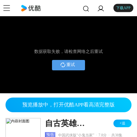
下载APP
数据获取失败，请检查网络之后重试
重试
预览播放中，打开优酷APP看高清完整版
自古英雄出少年
+追
.
.
预告
中国武侠版“小鬼当家”
7.8分
共38集